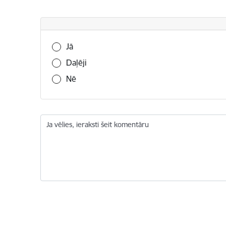
Vai šī informācija bija noderīga?
Jā
Daļēji
Nē
Ja vēlies, ieraksti šeit komentāru