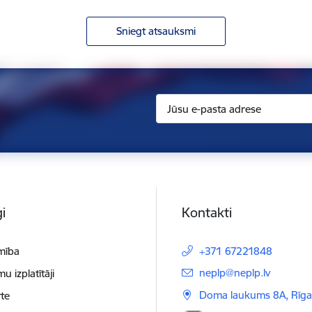
Sniegt atsauksmi
i
Kontakti
mība
+371 67221848
E-pasts:
neplp@neplp.lv
 izplatītāji
Doma laukums 8A, Rīga
te