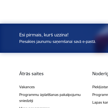
Esi pirmais, kurš uzzina!
Piesakies jaunumu saņemšanai savā e-pastā.
Kājene
Ātrās saites
Noderīg
Vakances
Piekļūsta
Programmu izplatīšanas pakalpojumu
Programmu
sniedzēji
Lapas kar