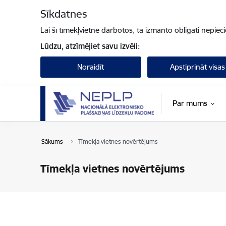
Pāriet uz lapas saturu
Sīkdatnes
Lai šī tīmekļvietne darbotos, tā izmanto obligāti nepiec
Lūdzu, atzīmējiet savu izvēli:
Noraidīt
Apstiprināt visas
Par mums
Sākums
Tīmekļa vietnes novērtējums
Tīmekļa vietnes novērtējums