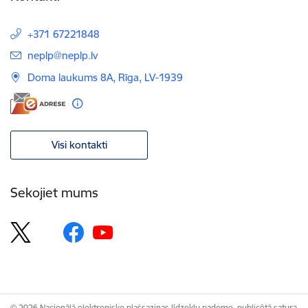
+371 67221848
E-pasts:
neplp@neplp.lv
Doma laukums 8A, Rīga, LV-1939
Visi kontakti
Sekojiet mums
© 2026 Nacionālā elektronisko plašsaziņas līdzekļu padome, publicētā satura