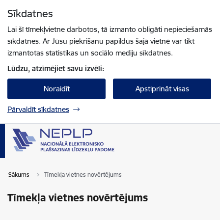
Pāriet uz lapas saturu
Sīkdatnes
Spied
lai meklētu
Enter
Lai šī tīmekļvietne darbotos, tā izmanto obligāti nepieciešamās
sīkdatnes. Ar Jūsu piekrišanu papildus šajā vietnē var tikt
izmantotas statistikas un sociālo mediju sīkdatnes.
Lūdzu, atzīmējiet savu izvēli:
Noraidīt
Apstiprināt visas
Pārvaldīt sīkdatnes
Sākums
Tīmekļa vietnes novērtējums
Tīmekļa vietnes novērtējums