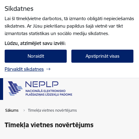
Pāriet uz lapas saturu
Sīkdatnes
Spied
lai meklētu
Enter
Lai šī tīmekļvietne darbotos, tā izmanto obligāti nepieciešamās
sīkdatnes. Ar Jūsu piekrišanu papildus šajā vietnē var tikt
izmantotas statistikas un sociālo mediju sīkdatnes.
Lūdzu, atzīmējiet savu izvēli:
Noraidīt
Apstiprināt visas
Pārvaldīt sīkdatnes
Sākums
Tīmekļa vietnes novērtējums
Tīmekļa vietnes novērtējums