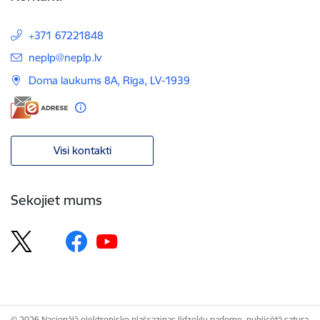
+371 67221848
E-pasts:
neplp@neplp.lv
Doma laukums 8A, Rīga, LV-1939
Visi kontakti
Sekojiet mums
© 2026 Nacionālā elektronisko plašsaziņas līdzekļu padome, publicētā satura