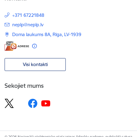
+371 67221848
E-pasts:
neplp@neplp.lv
Doma laukums 8A, Rīga, LV-1939
Visi kontakti
Sekojiet mums
© 2026 Nacionālā elektronisko plašsaziņas līdzekļu padome, publicētā satura