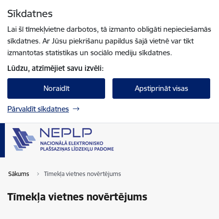
Pāriet uz lapas saturu
Sīkdatnes
Spied
lai meklētu
Enter
Lai šī tīmekļvietne darbotos, tā izmanto obligāti nepieciešamās
sīkdatnes. Ar Jūsu piekrišanu papildus šajā vietnē var tikt
izmantotas statistikas un sociālo mediju sīkdatnes.
Lūdzu, atzīmējiet savu izvēli:
Noraidīt
Apstiprināt visas
Pārvaldīt sīkdatnes
Sākums
Tīmekļa vietnes novērtējums
Tīmekļa vietnes novērtējums