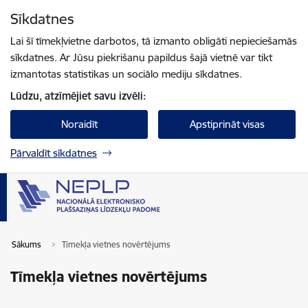
Pāriet uz lapas saturu
Sīkdatnes
Spied
lai meklētu
Enter
Lai šī tīmekļvietne darbotos, tā izmanto obligāti nepieciešamās
sīkdatnes. Ar Jūsu piekrišanu papildus šajā vietnē var tikt
izmantotas statistikas un sociālo mediju sīkdatnes.
Lūdzu, atzīmējiet savu izvēli:
Noraidīt
Apstiprināt visas
Pārvaldīt sīkdatnes
Sākums
Tīmekļa vietnes novērtējums
Tīmekļa vietnes novērtējums