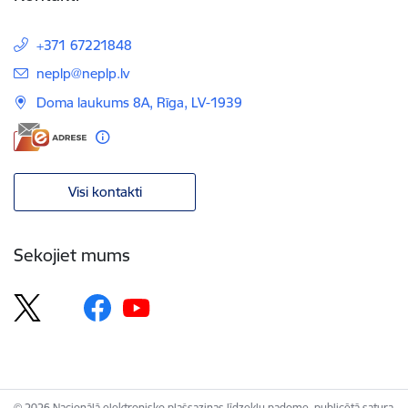
+371 67221848
E-pasts:
neplp@neplp.lv
Doma laukums 8A, Rīga, LV-1939
Visi kontakti
Sekojiet mums
© 2026 Nacionālā elektronisko plašsaziņas līdzekļu padome, publicētā satura