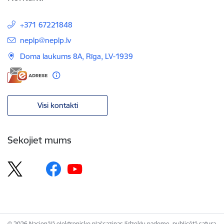
+371 67221848
E-pasts:
neplp@neplp.lv
Doma laukums 8A, Rīga, LV-1939
Visi kontakti
Sekojiet mums
© 2026 Nacionālā elektronisko plašsaziņas līdzekļu padome, publicētā satura