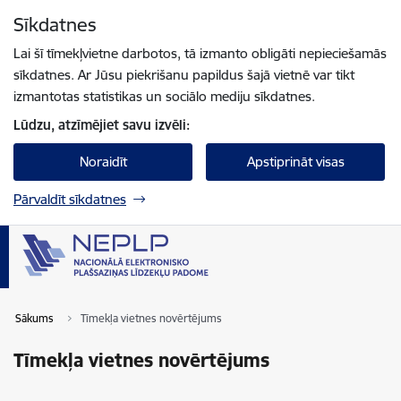
Pāriet uz lapas saturu
Sīkdatnes
Spied
lai meklētu
Enter
Lai šī tīmekļvietne darbotos, tā izmanto obligāti nepieciešamās
sīkdatnes. Ar Jūsu piekrišanu papildus šajā vietnē var tikt
izmantotas statistikas un sociālo mediju sīkdatnes.
Lūdzu, atzīmējiet savu izvēli:
Noraidīt
Apstiprināt visas
Pārvaldīt sīkdatnes
Sākums
Tīmekļa vietnes novērtējums
Tīmekļa vietnes novērtējums