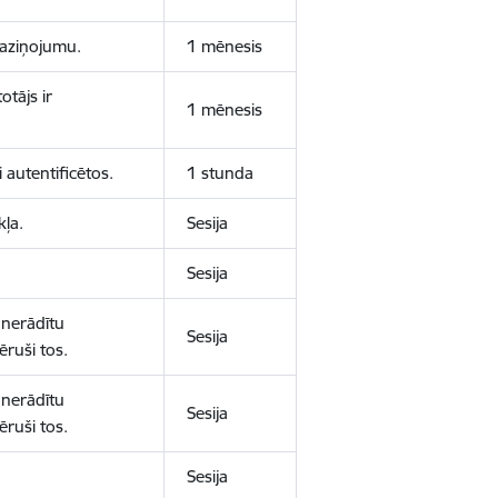
 paziņojumu.
1 mēnesis
otājs ir
1 mēnesis
 autentificētos.
1 stunda
kļa.
Sesija
Sesija
 nerādītu
Sesija
ēruši tos.
 nerādītu
Sesija
ēruši tos.
Sesija