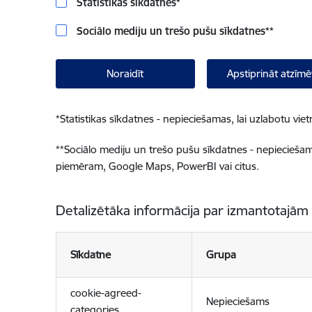
Statistikas sīkdatnes
*
Sociālo mediju un trešo pušu sīkdatnes
**
Noraidīt
Apstiprināt atzīmē
*
Statistikas sīkdatnes - nepieciešamas, lai uzlabotu v
**
Sociālo mediju un trešo pušu sīkdatnes - nepieciešamas
piemēram, Google Maps, PowerBI vai citus.
Detalizētāka informācija par izmantotajām
Sīkdatne
Grupa
cookie-agreed-
Nepieciešams
categories