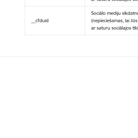
Sociālo mediju sīkdatn
__cfduid
(nepieciešamas, lai Jūs 
ar saturu sociālajos tīk