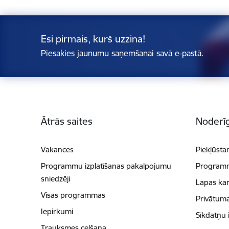
Esi pirmais, kurš uzzina!
Piesakies jaunumu saņemšanai savā e-pastā.
Kājene
Ātrās saites
Noderīg
Vakances
Piekļūsta
Programmu izplatīšanas pakalpojumu
Programmu
sniedzēji
Lapas kar
Visas programmas
Privātuma
Iepirkumi
Sīkdatņu 
Trauksmes celšana