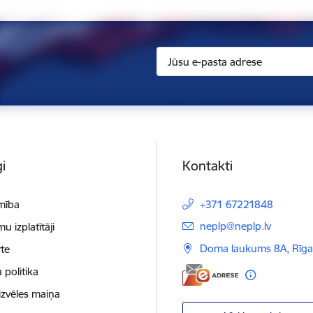
i
Kontakti
mība
+371 67221848
E-pasts:
neplp@neplp.lv
 izplatītāji
Doma laukums 8A, Rīga
te
 politika
izvēles maiņa