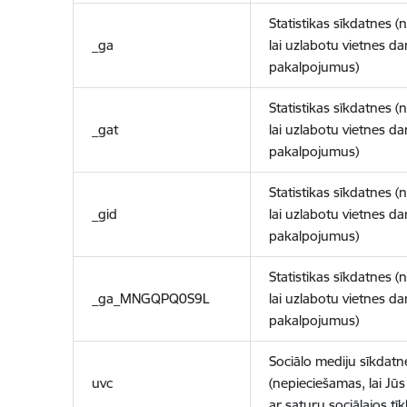
Statistikas sīkdatnes (
_ga
lai uzlabotu vietnes d
pakalpojumus)
Statistikas sīkdatnes (
_gat
lai uzlabotu vietnes d
pakalpojumus)
Statistikas sīkdatnes (
_gid
lai uzlabotu vietnes d
pakalpojumus)
Statistikas sīkdatnes (
_ga_MNGQPQ0S9L
lai uzlabotu vietnes d
pakalpojumus)
Sociālo mediju sīkdatn
uvc
(nepieciešamas, lai Jūs 
ar saturu sociālajos tīk