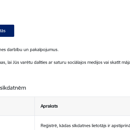
tās
ietnes darbību un pakalpojumus.
, lai Jūs varētu dalīties ar saturu sociālajos medijos vai skatīt mā
 sīkdatnēm
Apraksts
Reģistrē, kādas sīkdatnes lietotājs ir apstiprinā