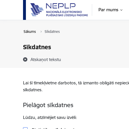
Pāriet uz lapas saturu
Par mums
Sākums
Sīkdatnes
Sīkdatnes
Atskaņot tekstu
Lai šī tīmekļvietne darbotos, tā izmanto obligāti nepiec
sīkdatnes.
Pielāgot sīkdatnes
Lūdzu, atzīmējiet savu izvēli: