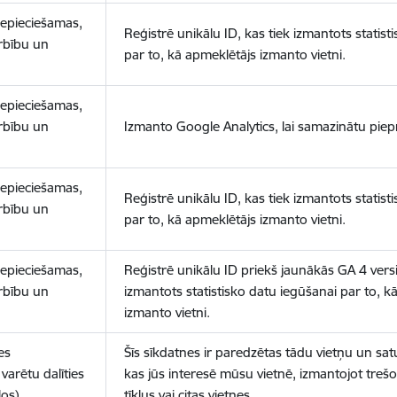
nepieciešamas,
Reģistrē unikālu ID, kas tiek izmantots statist
arbību un
par to, kā apmeklētājs izmanto vietni.
nepieciešamas,
arbību un
Izmanto Google Analytics, lai samazinātu piep
nepieciešamas,
Reģistrē unikālu ID, kas tiek izmantots statist
arbību un
par to, kā apmeklētājs izmanto vietni.
nepieciešamas,
Reģistrē unikālu ID priekš jaunākās GA 4 versij
arbību un
izmantots statistisko datu iegūšanai par to, k
izmanto vietni.
es
Šīs sīkdatnes ir paredzētas tādu vietņu un sat
varētu dalīties
kas jūs interesē mūsu vietnē, izmantojot treš
los)
tīklus vai citas vietnes.