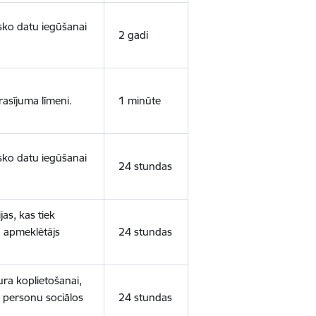
isko datu iegūšanai
2 gadi
rasījuma līmeni.
1 minūte
isko datu iegūšanai
24 stundas
as, kas tiek
ā apmeklētājs
24 stundas
ura koplietošanai,
o personu sociālos
24 stundas