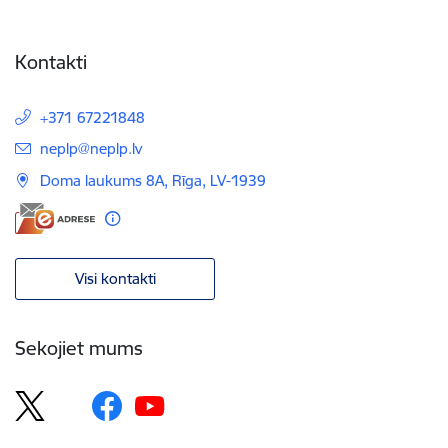
Kontakti
+371 67221848
E-pasts:
neplp@neplp.lv
Doma laukums 8A, Rīga, LV-1939
Visi kontakti
Sekojiet mums