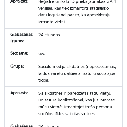
Reģistrē unikālu ID priekš jaunākās GA 4
versijas, kas tiek izmantots statistisko
datu iegūšanai par to, kā apmeklētājs
izmanto vietni.
24 stundas
uvc
Sociālo mediju sīkdatnes (nepieciešamas,
lai Jūs varētu dalīties ar saturu sociālajos
tīklos)
Šīs sīkdatnes ir paredzētas tādu vietņu
un satura koplietošanai, kas jūs interesē
mūsu vietnē, izmantojot trešo personu
sociālos tīklus vai citas vietnes.
24 stundas