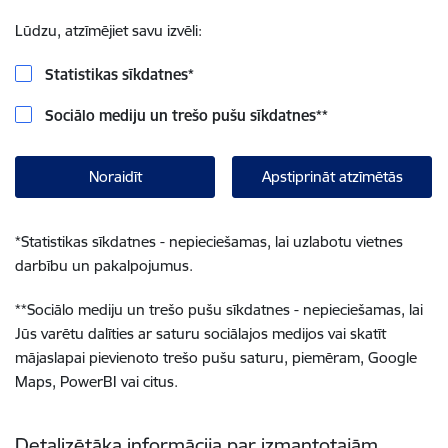
Lūdzu, atzīmējiet savu izvēli:
Statistikas sīkdatnes
*
Sociālo mediju un trešo pušu sīkdatnes
**
Noraidīt
Apstiprināt atzīmētās
*
Statistikas sīkdatnes - nepieciešamas, lai uzlabotu vietnes
darbību un pakalpojumus.
**
Sociālo mediju un trešo pušu sīkdatnes - nepieciešamas, lai
Jūs varētu dalīties ar saturu sociālajos medijos vai skatīt
mājaslapai pievienoto trešo pušu saturu, piemēram, Google
Maps, PowerBI vai citus.
Detalizētāka informācija par izmantotajām