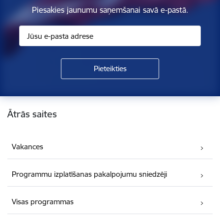
Piesakies jaunumu saņemšanai savā e-pastā.
Kājene
Ātrās saites
Vakances
Programmu izplatīšanas pakalpojumu sniedzēji
Visas programmas