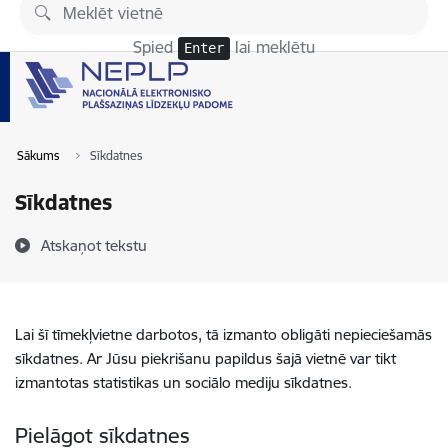
Pāriet uz lapas saturu
Spied
lai meklētu
Enter
Sākums
Sīkdatnes
Sīkdatnes
Atskaņot tekstu
Lai šī tīmekļvietne darbotos, tā izmanto obligāti nepieciešamās
sīkdatnes. Ar Jūsu piekrišanu papildus šajā vietnē var tikt
izmantotas statistikas un sociālo mediju sīkdatnes.
Pielāgot sīkdatnes