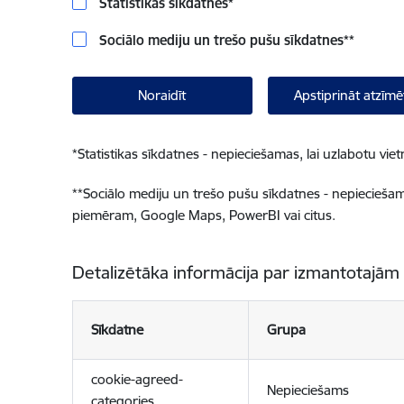
Statistikas sīkdatnes
*
Sociālo mediju un trešo pušu sīkdatnes
**
Noraidīt
Apstiprināt atzīmē
*
Statistikas sīkdatnes - nepieciešamas, lai uzlabotu v
**
Sociālo mediju un trešo pušu sīkdatnes - nepieciešamas
piemēram, Google Maps, PowerBI vai citus.
Detalizētāka informācija par izmantotajām
Sīkdatne
Grupa
cookie-agreed-
Nepieciešams
categories