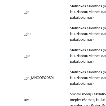
Statistikas sīkdatnes (
_ga
lai uzlabotu vietnes d
pakalpojumus)
Statistikas sīkdatnes (
_gat
lai uzlabotu vietnes d
pakalpojumus)
Statistikas sīkdatnes (
_gid
lai uzlabotu vietnes d
pakalpojumus)
Statistikas sīkdatnes (
_ga_MNGQPQ0S9L
lai uzlabotu vietnes d
pakalpojumus)
Sociālo mediju sīkdatn
uvc
(nepieciešamas, lai Jūs 
ar saturu sociālajos tīk