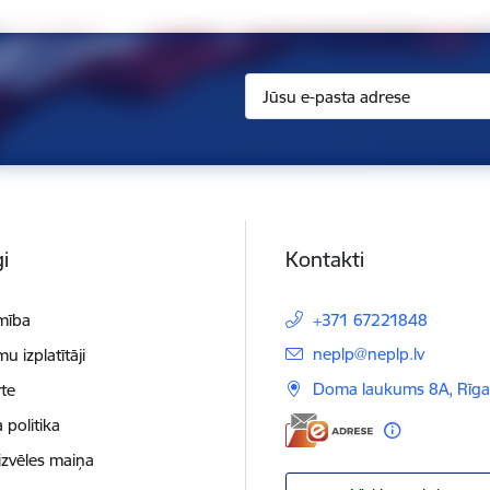
i
Kontakti
mība
+371 67221848
E-pasts:
neplp@neplp.lv
 izplatītāji
Doma laukums 8A, Rīga
te
 politika
izvēles maiņa