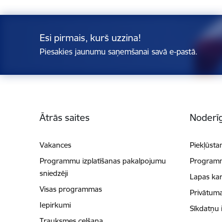
Esi pirmais, kurš uzzina!
Piesakies jaunumu saņemšanai savā e-pastā.
Kājene
Ātrās saites
Noderīg
Vakances
Piekļūsta
Programmu izplatīšanas pakalpojumu
Programmu
sniedzēji
Lapas kar
Visas programmas
Privātuma
Iepirkumi
Sīkdatņu 
Trauksmes celšana