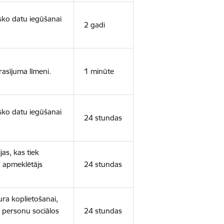
isko datu iegūšanai
2 gadi
rasījuma līmeni.
1 minūte
isko datu iegūšanai
24 stundas
as, kas tiek
ā apmeklētājs
24 stundas
ura koplietošanai,
o personu sociālos
24 stundas