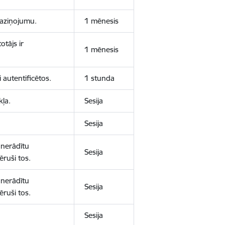
 paziņojumu.
1 mēnesis
otājs ir
1 mēnesis
 autentificētos.
1 stunda
kļa.
Sesija
Sesija
 nerādītu
Sesija
ēruši tos.
 nerādītu
Sesija
ēruši tos.
Sesija