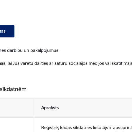
tās
ietnes darbību un pakalpojumus.
, lai Jūs varētu dalīties ar saturu sociālajos medijos vai skatīt mā
 sīkdatnēm
Apraksts
Reģistrē, kādas sīkdatnes lietotājs ir apstiprinā