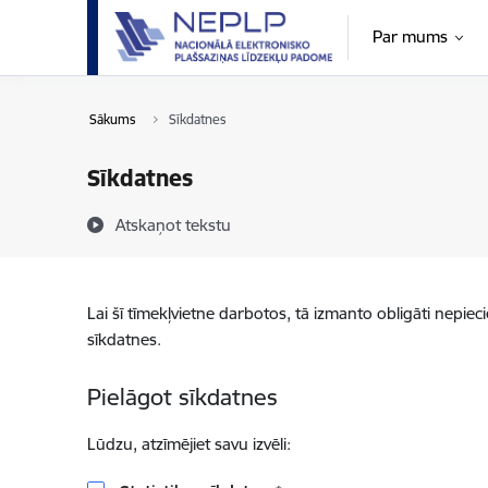
Pāriet uz lapas saturu
Par mums
Sākums
Sīkdatnes
Sīkdatnes
Atskaņot tekstu
Lai šī tīmekļvietne darbotos, tā izmanto obligāti nepiec
sīkdatnes.
Pielāgot sīkdatnes
Lūdzu, atzīmējiet savu izvēli: