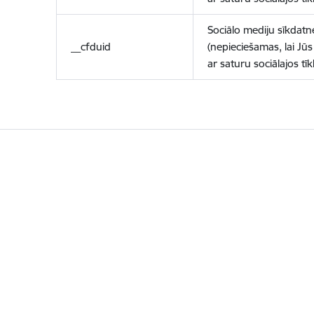
Sociālo mediju sīkdatn
__cfduid
(nepieciešamas, lai Jūs 
ar saturu sociālajos tīk