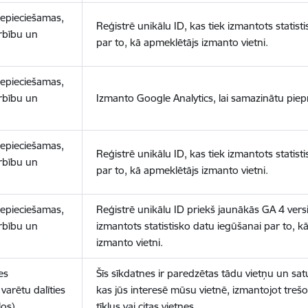
nepieciešamas,
Reģistrē unikālu ID, kas tiek izmantots statist
arbību un
par to, kā apmeklētājs izmanto vietni.
nepieciešamas,
arbību un
Izmanto Google Analytics, lai samazinātu piep
nepieciešamas,
Reģistrē unikālu ID, kas tiek izmantots statist
arbību un
par to, kā apmeklētājs izmanto vietni.
nepieciešamas,
Reģistrē unikālu ID priekš jaunākās GA 4 versij
arbību un
izmantots statistisko datu iegūšanai par to, k
izmanto vietni.
es
Šīs sīkdatnes ir paredzētas tādu vietņu un sat
varētu dalīties
kas jūs interesē mūsu vietnē, izmantojot treš
los)
tīklus vai citas vietnes.