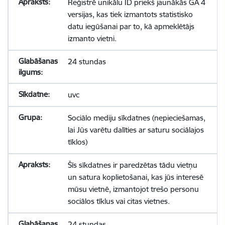
Reģistrē unikālu ID priekš jaunākās GA 4
versijas, kas tiek izmantots statistisko
datu iegūšanai par to, kā apmeklētājs
izmanto vietni.
24 stundas
uvc
Sociālo mediju sīkdatnes (nepieciešamas,
lai Jūs varētu dalīties ar saturu sociālajos
tīklos)
Šīs sīkdatnes ir paredzētas tādu vietņu
un satura koplietošanai, kas jūs interesē
mūsu vietnē, izmantojot trešo personu
sociālos tīklus vai citas vietnes.
24 stundas