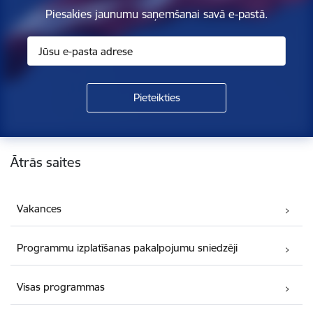
Piesakies jaunumu saņemšanai savā e-pastā.
Kājene
Ātrās saites
Vakances
Programmu izplatīšanas pakalpojumu sniedzēji
Visas programmas