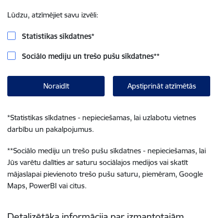
Lūdzu, atzīmējiet savu izvēli:
Statistikas sīkdatnes
*
Sociālo mediju un trešo pušu sīkdatnes
**
Noraidīt
Apstiprināt atzīmētās
*
Statistikas sīkdatnes - nepieciešamas, lai uzlabotu vietnes
darbību un pakalpojumus.
**
Sociālo mediju un trešo pušu sīkdatnes - nepieciešamas, lai
Jūs varētu dalīties ar saturu sociālajos medijos vai skatīt
mājaslapai pievienoto trešo pušu saturu, piemēram, Google
Maps, PowerBI vai citus.
Detalizētāka informācija par izmantotajām