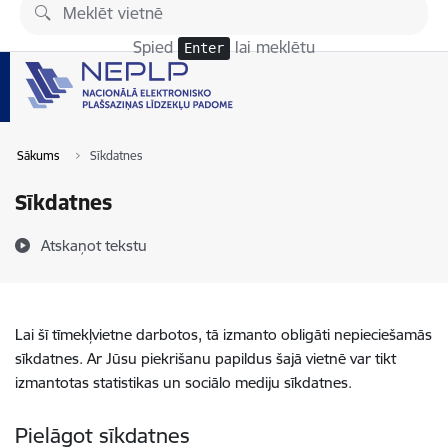
Pāriet uz lapas saturu
Spied
lai meklētu
Enter
Sākums
Sīkdatnes
Sīkdatnes
Atskaņot tekstu
Lai šī tīmekļvietne darbotos, tā izmanto obligāti nepieciešamās
sīkdatnes. Ar Jūsu piekrišanu papildus šajā vietnē var tikt
izmantotas statistikas un sociālo mediju sīkdatnes.
Pielāgot sīkdatnes