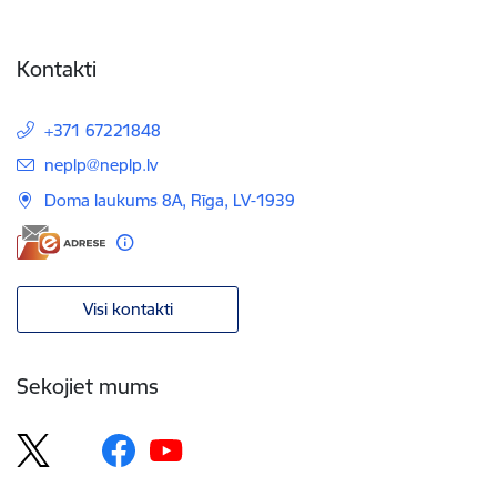
Kontakti
+371 67221848
E-pasts:
neplp@neplp.lv
Doma laukums 8A, Rīga, LV-1939
Visi kontakti
Sekojiet mums