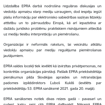
Līdzdalība EPRA darbā nodrošina regulāras diskusijas un
viedokļu apmaiņu starp mediju uzraugiem, dod iespēju iegūt
plašu informāciju par elektronisko sabiedrības saziņas līdzekļu
attīstību un to pārraudzību Eiropā, kā arī iepazīstina ar
dažādu juridisko problēmu praktiskiem risinājumiem attiecībā
uz mediju tiesību interpretāciju un piemērošanu.
Organizācijai ir neformāls raksturs, lai veicinātu atklātu
viedokļu apmaiņu par mediju regulējuma piemērošanas
jautājumiem.
EPRA valdes locekļi tiek ievēlēti kā izvirzītas privātpersonas, ne
konkrētās organizācijas pārstāvji. Pašlaik EPRA priekšsēdētāja
pienākumus pilda Slovākijas apraides un retranslācijas
padomes izpilddirektors Ľuboš Kukliš (ievēlēts par
priekšsēdētāju 53. EPRA sanāksmē 2021. gada 20. maijā).
EPRA sanāksmes notiek divas reizes gadā – pavasarī un
rudenī, katru reizi citā EPRA dalībvalstī. Nākamā EPRA