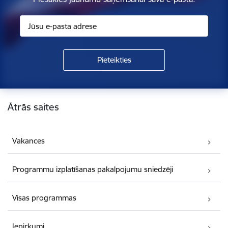
Kājene
Ātrās saites
Vakances
Programmu izplatīšanas pakalpojumu sniedzēji
Visas programmas
Iepirkumi