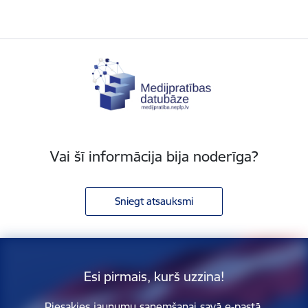
Vai šī informācija bija noderīga?
Sniegt atsauksmi
Esi pirmais, kurš uzzina!
Piesakies jaunumu saņemšanai savā e-pastā.