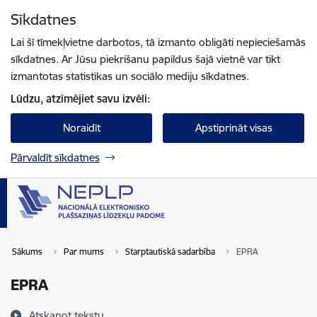
Pāriet uz lapas saturu
Sīkdatnes
Spied
lai meklētu
Enter
Lai šī tīmekļvietne darbotos, tā izmanto obligāti nepieciešamās
sīkdatnes. Ar Jūsu piekrišanu papildus šajā vietnē var tikt
izmantotas statistikas un sociālo mediju sīkdatnes.
Lūdzu, atzīmējiet savu izvēli:
Noraidīt
Apstiprināt visas
Pārvaldīt sīkdatnes
Sākums
Par mums
Starptautiskā sadarbība
EPRA
EPRA
Atskaņot tekstu