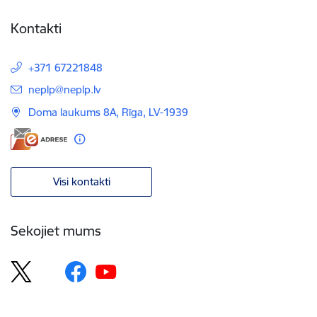
Kontakti
+371 67221848
E-pasts:
neplp@neplp.lv
Doma laukums 8A, Rīga, LV-1939
Visi kontakti
Sekojiet mums