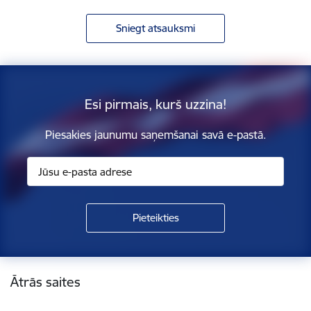
Sniegt atsauksmi
Esi pirmais, kurš uzzina!
Piesakies jaunumu saņemšanai savā e-pastā.
Kājene
Ātrās saites