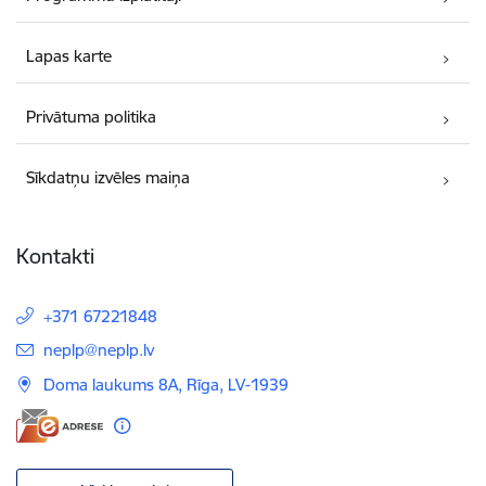
Lapas karte
Privātuma politika
Sīkdatņu izvēles maiņa
Kontakti
+371 67221848
E-pasts:
neplp@neplp.lv
Doma laukums 8A, Rīga, LV-1939