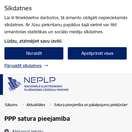
Pāriet uz lapas saturu
Sīkdatnes
Spied
lai meklētu
Enter
Lai šī tīmekļvietne darbotos, tā izmanto obligāti nepieciešamās
sīkdatnes. Ar Jūsu piekrišanu papildus šajā vietnē var tikt
izmantotas statistikas un sociālo mediju sīkdatnes.
Lūdzu, atzīmējiet savu izvēli:
Noraidīt
Apstiprināt visas
Pārvaldīt sīkdatnes
Sākums
Aktualitātes
Satura pieejamība un pakalpojumu piekļūstamīb
PPP satura pieejamība
Atskaņot tekstu