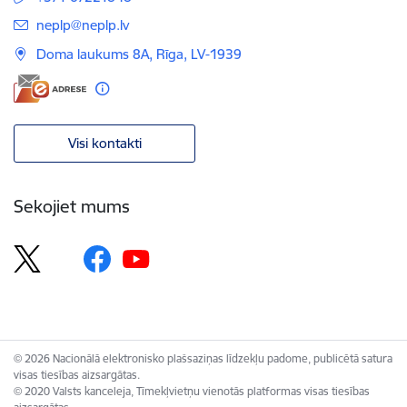
E-pasts:
neplp@neplp.lv
Doma laukums 8A, Rīga, LV-1939
Visi kontakti
Sekojiet mums
© 2026 Nacionālā elektronisko plašsaziņas līdzekļu padome, publicētā satura
visas tiesības aizsargātas.
© 2020 Valsts kanceleja, Tīmekļvietņu vienotās platformas visas tiesības