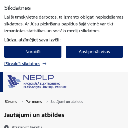
Pāriet uz lapas saturu
Sīkdatnes
Spied
lai meklētu
Enter
Lai šī tīmekļvietne darbotos, tā izmanto obligāti nepieciešamās
sīkdatnes. Ar Jūsu piekrišanu papildus šajā vietnē var tikt
izmantotas statistikas un sociālo mediju sīkdatnes.
Lūdzu, atzīmējiet savu izvēli:
Noraidīt
Apstiprināt visas
Pārvaldīt sīkdatnes
Sākums
Par mums
Jautājumi un atbildes
Jautājumi un atbildes
Atskaņot tekstu