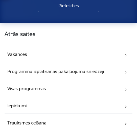
Kājene
Ātrās saites
Vakances
Programmu izplatīšanas pakalpojumu sniedzēji
Visas programmas
Iepirkumi
Trauksmes celšana