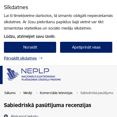
Pāriet uz lapas saturu
Sīkdatnes
Spied
lai meklētu
Enter
Lai šī tīmekļvietne darbotos, tā izmanto obligāti nepieciešamās
sīkdatnes. Ar Jūsu piekrišanu papildus šajā vietnē var tikt
izmantotas statistikas un sociālo mediju sīkdatnes.
Lūdzu, atzīmējiet savu izvēli:
Noraidīt
Apstiprināt visas
Pārvaldīt sīkdatnes
Sākums
Mediji
Komerciālās televīzijas
Sabiedriskā pasūtījuma r
Sabiedriskā pasūtījuma recenzijas
Atskaņot tekstu