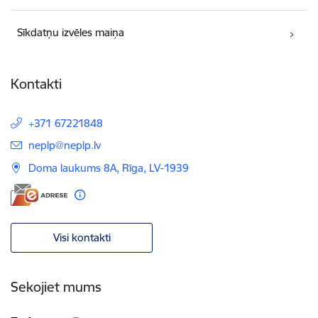
Sīkdatņu izvēles maiņa
Kontakti
+371 67221848
E-pasts:
neplp@neplp.lv
Doma laukums 8A, Rīga, LV-1939
Visi kontakti
Sekojiet mums