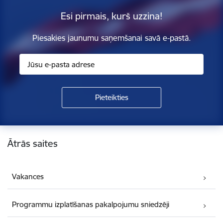
Esi pirmais, kurš uzzina!
Piesakies jaunumu saņemšanai savā e-pastā.
Kājene
Ātrās saites
Vakances
Programmu izplatīšanas pakalpojumu sniedzēji