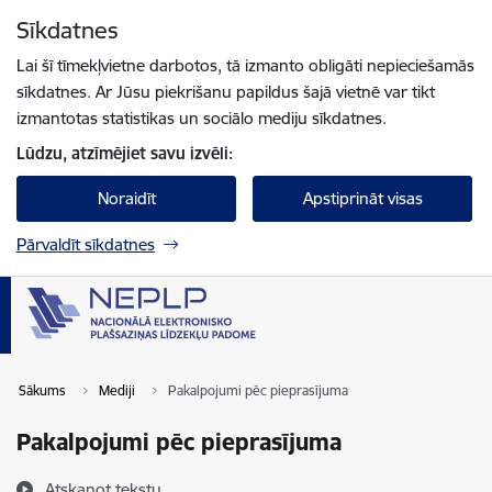
Pāriet uz lapas saturu
Sīkdatnes
Spied
lai meklētu
Enter
Lai šī tīmekļvietne darbotos, tā izmanto obligāti nepieciešamās
sīkdatnes. Ar Jūsu piekrišanu papildus šajā vietnē var tikt
izmantotas statistikas un sociālo mediju sīkdatnes.
Lūdzu, atzīmējiet savu izvēli:
Noraidīt
Apstiprināt visas
Pārvaldīt sīkdatnes
Sākums
Mediji
Pakalpojumi pēc pieprasījuma
Pakalpojumi pēc pieprasījuma
Atskaņot tekstu