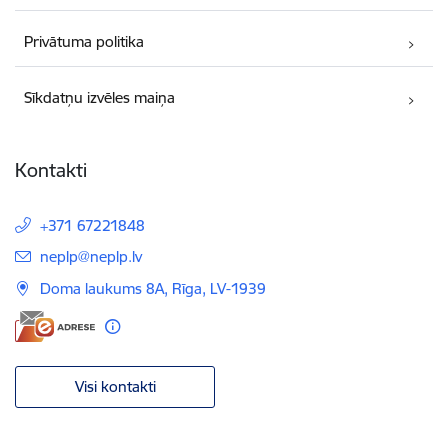
Privātuma politika
Sīkdatņu izvēles maiņa
Kontakti
+371 67221848
E-pasts:
neplp@neplp.lv
Doma laukums 8A, Rīga, LV-1939
Visi kontakti