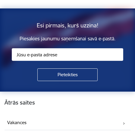
Esi pirmais, kurš uzzina!
Piesakies jaunumu saņemšanai savā e-pastā.
Kājene
Ātrās saites
Vakances