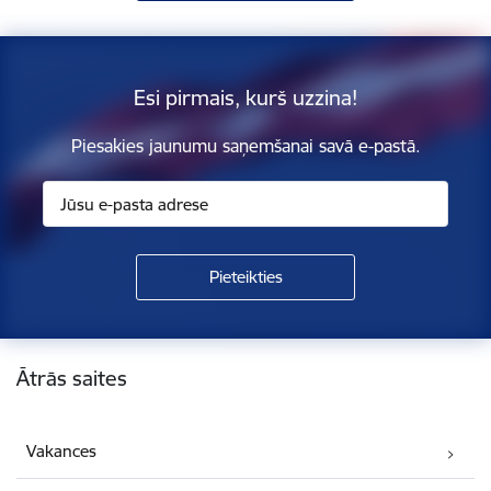
Esi pirmais, kurš uzzina!
Piesakies jaunumu saņemšanai savā e-pastā.
Kājene
Ātrās saites
Vakances