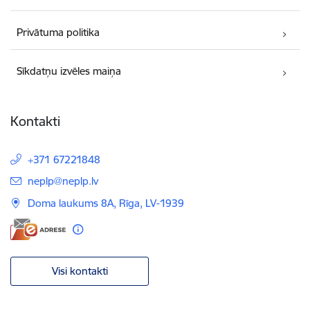
Privātuma politika
Sīkdatņu izvēles maiņa
Kontakti
+371 67221848
E-pasts:
neplp@neplp.lv
Doma laukums 8A, Rīga, LV-1939
Visi kontakti