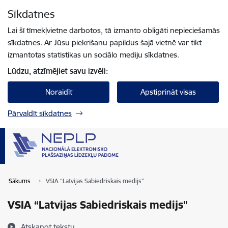
Pāriet uz lapas saturu
Sīkdatnes
Spied
lai meklētu
Enter
Lai šī tīmekļvietne darbotos, tā izmanto obligāti nepieciešamās
sīkdatnes. Ar Jūsu piekrišanu papildus šajā vietnē var tikt
izmantotas statistikas un sociālo mediju sīkdatnes.
Lūdzu, atzīmējiet savu izvēli:
Noraidīt
Apstiprināt visas
Pārvaldīt sīkdatnes
Sākums
VSIA “Latvijas Sabiedriskais medijs"
VSIA “Latvijas Sabiedriskais medijs"
Atskaņot tekstu