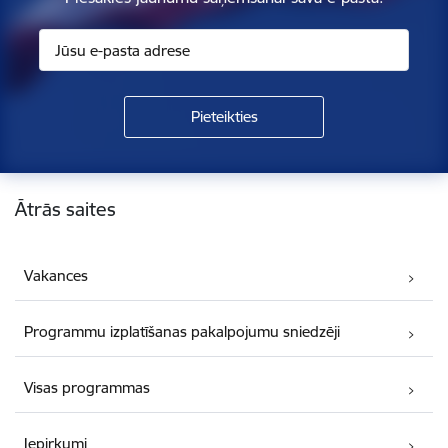
Kājene
Ātrās saites
Vakances
Programmu izplatīšanas pakalpojumu sniedzēji
Visas programmas
Iepirkumi