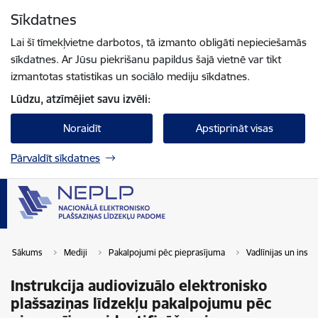
Pāriet uz lapas saturu
Sīkdatnes
Spied
lai meklētu
Enter
Lai šī tīmekļvietne darbotos, tā izmanto obligāti nepieciešamās
sīkdatnes. Ar Jūsu piekrišanu papildus šajā vietnē var tikt
izmantotas statistikas un sociālo mediju sīkdatnes.
Lūdzu, atzīmējiet savu izvēli:
Noraidīt
Apstiprināt visas
Pārvaldīt sīkdatnes
Sākums
Mediji
Pakalpojumi pēc pieprasījuma
Vadlīnijas un instr
Instrukcija audiovizuālo elektronisko
plašsaziņas līdzekļu pakalpojumu pēc