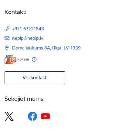
Kontakti
+371 67221848
E-pasts:
neplp@neplp.lv
Doma laukums 8A, Rīga, LV-1939
Visi kontakti
Sekojiet mums