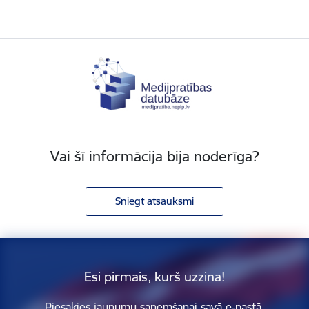
Vai šī informācija bija noderīga?
Sniegt atsauksmi
Esi pirmais, kurš uzzina!
Piesakies jaunumu saņemšanai savā e-pastā.