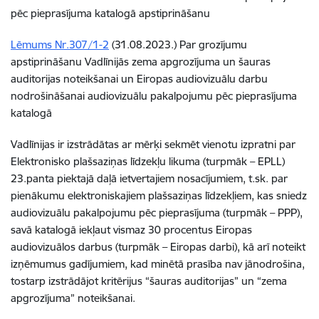
pēc pieprasījuma katalogā apstiprināšanu
Lēmums Nr.307/1-2
(31.08.2023.) Par grozījumu
apstiprināšanu Vadlīnijās zema apgrozījuma un šauras
auditorijas noteikšanai un Eiropas audiovizuālu darbu
nodrošināšanai audiovizuālu pakalpojumu pēc pieprasījuma
katalogā
Vadlīnijas ir izstrādātas ar mērķi sekmēt vienotu izpratni par
Elektronisko plašsaziņas līdzekļu likuma (turpmāk – EPLL)
23.panta piektajā daļā ietvertajiem nosacījumiem, t.sk. par
pienākumu elektroniskajiem plašsaziņas līdzekļiem, kas sniedz
audiovizuālu pakalpojumu pēc pieprasījuma (turpmāk – PPP),
savā katalogā iekļaut vismaz 30 procentus Eiropas
audiovizuālos darbus (turpmāk – Eiropas darbi), kā arī noteikt
izņēmumus gadījumiem, kad minētā prasība nav jānodrošina,
tostarp izstrādājot kritērijus “šauras auditorijas” un “zema
apgrozījuma” noteikšanai.