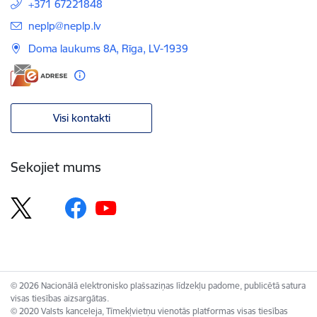
+371 67221848
E-pasts:
neplp@neplp.lv
Doma laukums 8A, Rīga, LV-1939
Visi kontakti
Sekojiet mums
© 2026 Nacionālā elektronisko plašsaziņas līdzekļu padome, publicētā satura
visas tiesības aizsargātas.
© 2020 Valsts kanceleja, Tīmekļvietņu vienotās platformas visas tiesības