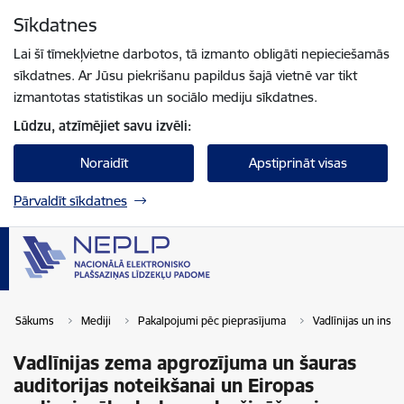
Pāriet uz lapas saturu
Sīkdatnes
Spied
lai meklētu
Enter
Lai šī tīmekļvietne darbotos, tā izmanto obligāti nepieciešamās
sīkdatnes. Ar Jūsu piekrišanu papildus šajā vietnē var tikt
izmantotas statistikas un sociālo mediju sīkdatnes.
Lūdzu, atzīmējiet savu izvēli:
Noraidīt
Apstiprināt visas
Pārvaldīt sīkdatnes
Sākums
Mediji
Pakalpojumi pēc pieprasījuma
Vadlīnijas un instr
Vadlīnijas zema apgrozījuma un šauras
auditorijas noteikšanai un Eiropas