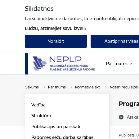
Pāriet uz lapas saturu
Sīkdatnes
Lai šī tīmekļvietne darbotos, tā izmanto obligāti nepiec
Lūdzu, atzīmējiet savu izvēli:
Noraidīt
Apstiprināt visas
Par mums
Sākums
Par mums
Normatīvie akti
Nozari regulējo
Progra
Vadība
Struktūra
Atska
Publikācijas un pārskati
Publicēts: 
Padomes sēžu darba kārtības