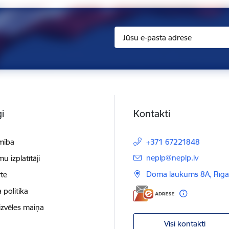
i
Kontakti
mība
+371 67221848
E-pasts:
neplp@neplp.lv
 izplatītāji
Doma laukums 8A, Rīga
te
 politika
izvēles maiņa
Visi kontakti