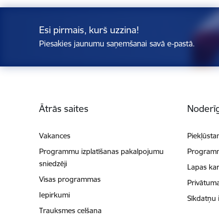
Esi pirmais, kurš uzzina!
Piesakies jaunumu saņemšanai savā e-pastā.
Kājene
Ātrās saites
Noderīg
Vakances
Piekļūsta
Programmu izplatīšanas pakalpojumu
Programmu
sniedzēji
Lapas kar
Visas programmas
Privātuma
Iepirkumi
Sīkdatņu 
Trauksmes celšana