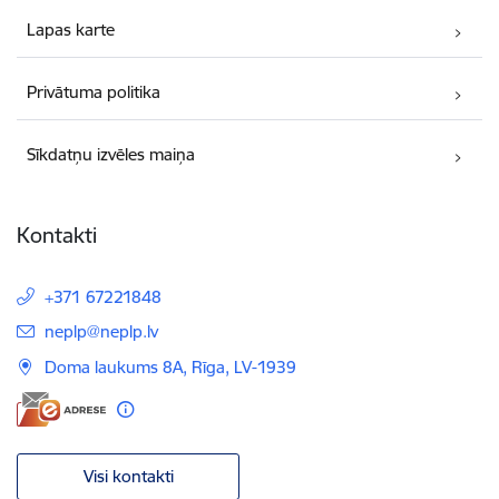
Lapas karte
Privātuma politika
Sīkdatņu izvēles maiņa
Kontakti
+371 67221848
E-pasts:
neplp@neplp.lv
Doma laukums 8A, Rīga, LV-1939
Visi kontakti