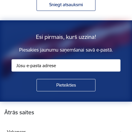
Sniegt atsauksmi
Esi pirmais, kurš uzzina!
Piesakies jaunumu saņemšanai savā e-pastā.
Kājene
Ātrās saites
Vakances