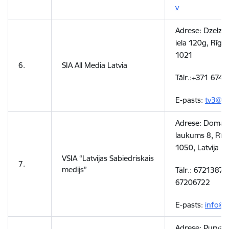
v
Adrese: Dzelza
iela 120g, Rīga,
1021
6.
SIA All Media Latvia
Tālr.:+371 6744
E-pasts:
tv3@tv
Adrese:
Doma
laukums 8, Rīga
1050, Latvija
VSIA “Latvijas Sabiedriskais
7.
medijs”
Tālr.:
67213875
67206722
E-pasts:
info@l
Adrese:
Purva i