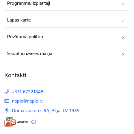
Programmu izplatītāji
Lapas karte
Privātuma politika
Sīkdatņu izvēles maiņa
Kontakti
+371 67221848
E-pasts:
neplp@neplp.lv
Doma laukums 8A, Rīga, LV-1939