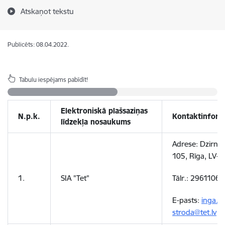
Atskaņot tekstu
Publicēts: 08.04.2022.
Tabulu iespējams pabīdīt!
Elektroniskā plašsaziņas
N.p.k.
Kontaktinform
līdzekļa nosaukums
Adrese: Dzirnav
105, Rīga, LV-1
1.
SIA "Tet"
Tālr.: 29611066
E-pasts:
inga.al
stroda@tet.lv