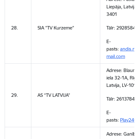
Liepāja, Latvija,
3401
28.
SIA "TV Kurzeme"
Tālr:
29285844
E-
pasts:
andis.roz
mail.com
Adrese:
Blaum
iela 32-1A, Rīga
Latvija, LV-1011
29.
AS “TV LATVIJA”
Tālr: 26137849
E-
pasts:
Play24@t
Adrese:
Ganību