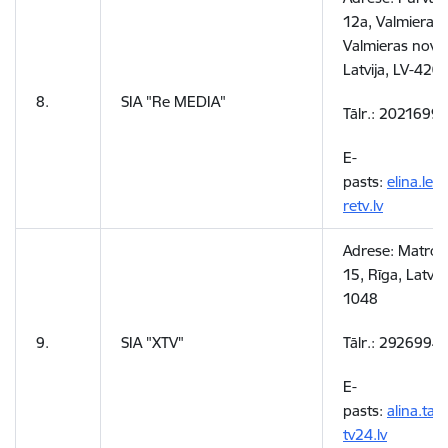
12a, Valmiera,
Valmieras nova
Latvija, LV-420
8.
SIA "Re MEDIA"
Tālr.:
20216997
E-
pasts:
elina.le
retv.lv
Adrese: Matrožu
15, Rīga, Latvija
1048
9.
SIA "XTV"
Tālr.: 2926994
E-
pasts:
alina.tal
tv24.lv