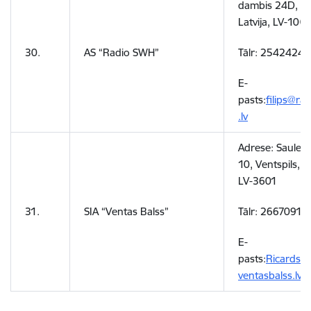
dambis 24D, Rī
Latvija, LV-100
30.
AS “Radio SWH”
Tālr: 25424249
E-
pasts:
filips@ra
.lv
Adrese:
Saules 
10, Ventspils, La
LV-3601
31.
SIA “Ventas Balss”
Tālr: 26670912
E-
pasts:
Ricards.o
ventasbalss.lv