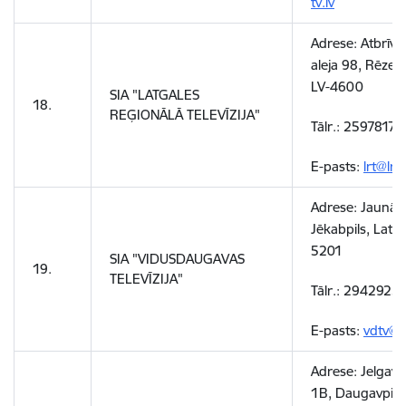
tv.lv
Adrese: Atbrīv
aleja 98, Rēzek
LV-4600
SIA "LATGALES
18.
REĢIONĀLĀ TELEVĪZIJA"
Tālr.: 25978172
E-pasts:
lrt@lrtv
Adrese: Jaunā i
Jēkabpils, Latvij
5201
SIA "VIDUSDAUGAVAS
19.
TELEVĪZIJA"
Tālr.: 2942923
E-pasts:
vdtv@v
Adrese: Jelgavas
1B, Daugavpils,