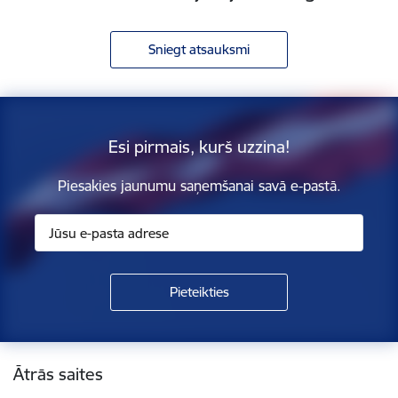
Sniegt atsauksmi
Esi pirmais, kurš uzzina!
Piesakies jaunumu saņemšanai savā e-pastā.
Kājene
Ātrās saites