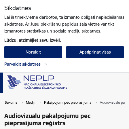
Pāriet uz lapas saturu
Sīkdatnes
Spied
lai meklētu
Enter
Lai šī tīmekļvietne darbotos, tā izmanto obligāti nepieciešamās
sīkdatnes. Ar Jūsu piekrišanu papildus šajā vietnē var tikt
izmantotas statistikas un sociālo mediju sīkdatnes.
Lūdzu, atzīmējiet savu izvēli:
Noraidīt
Apstiprināt visas
Pārvaldīt sīkdatnes
Sākums
Mediji
Pakalpojumi pēc pieprasījuma
Audiovizuālu paka
Audiovizuālu pakalpojumu pēc
pieprasījuma reģistrs