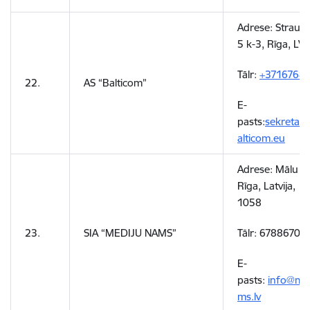
Adrese:
Straupe
5 k-3, Rīga, LV
Tālr:
+3716768
22.
AS “Balticom”
E-
pasts:
sekretari
alticom.eu
Adrese:
Mālu ie
Rīga, Latvija, L
1058
23.
SIA “MEDIJU NAMS”
Tālr: 67886700
E-
pasts:
info@me
ms.lv