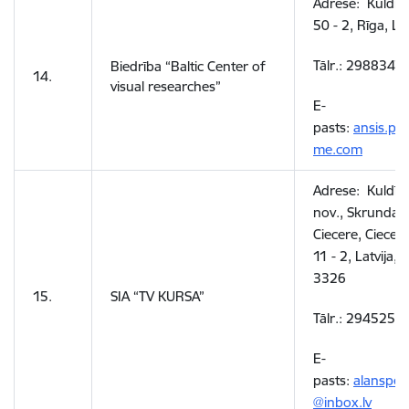
Adrese: Kuldīga
50 - 2, Rīga, L
Tālr.: 2988347
Biedrība “Baltic Center of
14.
visual researches”
E-
pasts:
ansis.pu
me.com
Adrese: Kuldīg
nov., Skrundas 
Ciecere, Ciecere
11 - 2, Latvija, 
3326
15.
SIA “TV KURSA”
Tālr.: 2945255
E-
pasts:
alansper
@inbox.lv