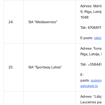
Adrese:
Mārtiņa
9, Rīga, Latvija,
1048
24.
SIA “
Mediaservice
”
Tālr: 67068113
E-pasts:
oleg@m
Adrese:
Toma ie
Rīga, Latvija, 
Tālr: +358447
25.
SIA "
Sportway
Latvia"
E-
pasts:
support@
ashokejs.tv
Adrese:
“Lābji”,
Laucienes pag.,