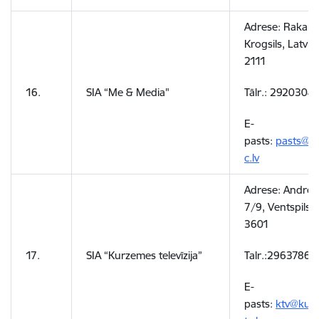
Adrese: Rakaru
Krogsils, Latvija
2111
16.
SIA “Me & Media"
Tālr.: 2920304
E-
pasts:
pasts@d
c.lv
Adrese: Andreja
7/9, Ventspils, 
3601
17.
SIA “Kurzemes televīzija”
Talr.:29637861
E-
pasts:
ktv@kur