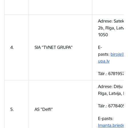
Adrese:
Satekles
2b, Rīga, Latvija
1050
4.
SIA "TVNET GRUPA"
E-
pasts:
birojs@t
upa.lv
Tālr.: 67819576
Adrese:
Dēļu ie
Rīga, Latvija, 
Tālr.:
67784050
5.
AS "Delfi"
E-pasts:
Imanta.briede@d