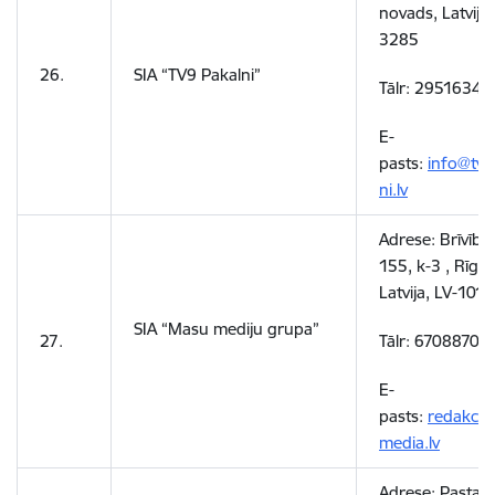
novads, Latvija,
3285
26.
SIA “TV9 Pakalni”
Tālr: 29516341
E-
pasts:
info@tv9
ni.lv
Adrese:
Brīvības
155, k-3 , Rīga,
Latvija, LV-1012
SIA “Masu mediju grupa”
27.
Tālr: 67088707
E-
pasts:
redakcij
media.lv
Adrese: Pasta ie