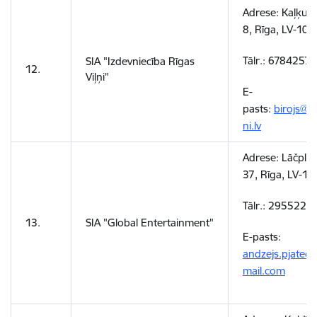
Adrese: Kaļķu ie
8, Rīga, LV-105
Tālr.: 67842577
SIA "Izdevniecība Rīgas
12.
Viļņi"
E-
pasts:
birojs@ri
ni.lv
Adrese: Lāčplēš
37, Rīga, LV-10
Tālr.: 2955226
13.
SIA "Global Entertainment"
E-pasts:
andzejs.pjatec
mail.com