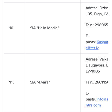
Adrese: Dzirnav
105, Rīga, LV-1
Tālr.: 2980650
10.
SIA “Helio Media”
E-
pasts:
Kaspars.
s@tet.lv
Adrese:
Valkas i
Daugavpils, Latv
LV-1005
11.
SIA "4.vara"
Tālr.:
26011507
E-
pasts:
info@spo
ntrs.com