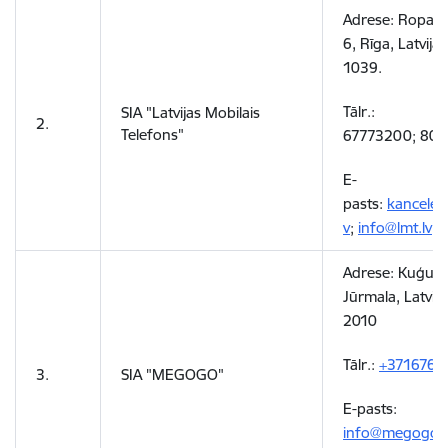
Adrese: Ropažu 
6, Rīga, Latvija,
1039.
Tālr.:
SIA "Latvijas Mobilais
2.
Telefons"
67773200; 807
E-
pasts:
kancelej
v
;
info@lmt.lv
Adrese:
Kuģu ie
Jūrmala, Latvija
2010
Tālr.:
+3716766
3.
SIA "MEGOGO"
E-pasts:
info@megogo.