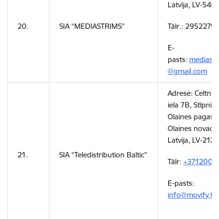
Latvija, LV-540
20.
SIA “MEDIASTRIMS”
Tālr.: 2952279
E-
pasts:
mediastr
@gmail.com
Adrese:
Celtnie
iela 7B, Stīpniek
Olaines pagasts
Olaines novads
Latvija, LV-2127
21.
SIA “Teledistribution Baltic”
Tālr:
+3712003
E-pasts:
info@movify.tv