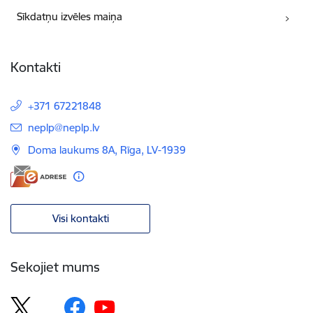
Sīkdatņu izvēles maiņa
Kontakti
+371 67221848
E-pasts:
neplp@neplp.lv
Doma laukums 8A, Rīga, LV-1939
Visi kontakti
Sekojiet mums