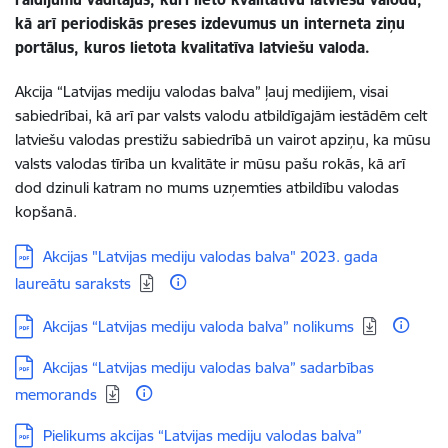
kā arī periodiskās preses izdevumus un interneta ziņu
portālus, kuros lietota kvalitatīva latviešu valoda.
Akcija “Latvijas mediju valodas balva” ļauj medijiem, visai
sabiedrībai, kā arī par valsts valodu atbildīgajām iestādēm celt
latviešu valodas prestižu sabiedrībā un vairot apziņu, ka mūsu
valsts valodas tīrība un kvalitāte ir mūsu pašu rokās, kā arī
dod dzinuli katram no mums uzņemties atbildību valodas
kopšanā.
Lejupielādēt:
Akcijas "Latvijas mediju valodas balva" 2023. gada
laureātu saraksts
Lejupielādēt:
Akcijas “Latvijas mediju valoda balva” nolikums
Lejupielādēt:
Akcijas “Latvijas mediju valodas balva” sadarbības
memorands
Lejupielādēt:
Pielikums akcijas “Latvijas mediju valodas balva”