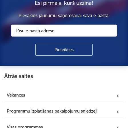
Esi pirmais, kurš uzzina!
Piesakies jaunumu saņemšanai savā e-pastā.
Kājene
Ātrās saites
Vakances
Programmu izplatīšanas pakalpojumu sniedzēji
Visas programmas