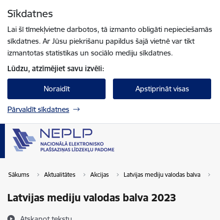
Pāriet uz lapas saturu
Sīkdatnes
Spied
lai meklētu
Enter
Lai šī tīmekļvietne darbotos, tā izmanto obligāti nepieciešamās
sīkdatnes. Ar Jūsu piekrišanu papildus šajā vietnē var tikt
izmantotas statistikas un sociālo mediju sīkdatnes.
Lūdzu, atzīmējiet savu izvēli:
Noraidīt
Apstiprināt visas
Pārvaldīt sīkdatnes
Sākums
Aktualitātes
Akcijas
Latvijas mediju valodas balva
L
Latvijas mediju valodas balva 2023
Atskaņot tekstu