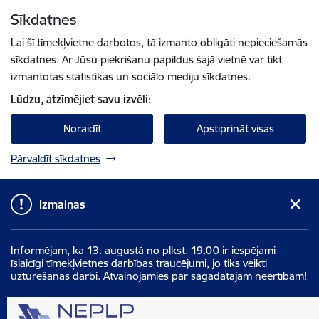
Pāriet uz lapas saturu
Sīkdatnes
Spied
lai meklētu
Enter
Lai šī tīmekļvietne darbotos, tā izmanto obligāti nepieciešamās
sīkdatnes. Ar Jūsu piekrišanu papildus šajā vietnē var tikt
izmantotas statistikas un sociālo mediju sīkdatnes.
Lūdzu, atzīmējiet savu izvēli:
Noraidīt
Apstiprināt visas
Pārvaldīt sīkdatnes
Izmaiņas
Informējam, ka 13. augustā no plkst. 19.00 ir iespējami
īslaicīgi tīmekļvietnes darbības traucējumi, jo tiks veikti
uzturēšanas darbi. Atvainojamies par sagādātajām neērtībām!