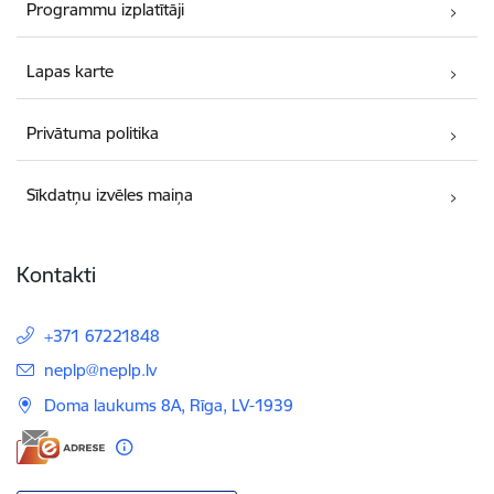
Programmu izplatītāji
Lapas karte
Privātuma politika
Sīkdatņu izvēles maiņa
Kontakti
+371 67221848
E-pasts:
neplp@neplp.lv
Doma laukums 8A, Rīga, LV-1939