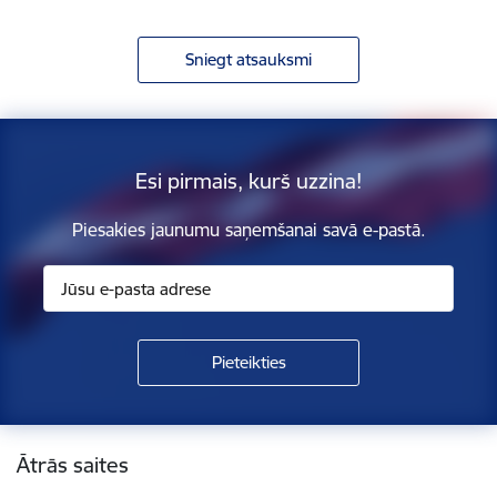
Sniegt atsauksmi
Esi pirmais, kurš uzzina!
Piesakies jaunumu saņemšanai savā e-pastā.
Kājene
Ātrās saites