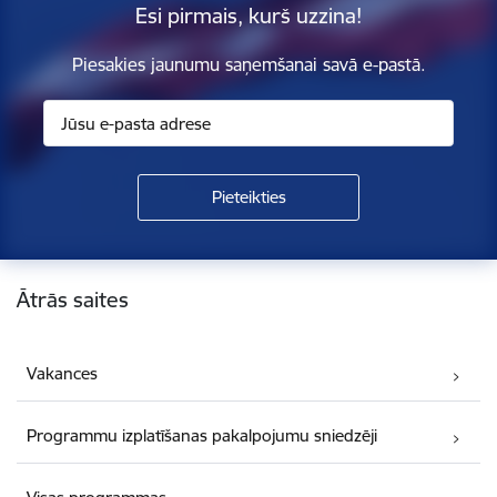
Esi pirmais, kurš uzzina!
Piesakies jaunumu saņemšanai savā e-pastā.
Kājene
Ātrās saites
Vakances
Programmu izplatīšanas pakalpojumu sniedzēji