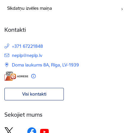
Sīkdatņu izvēles maiņa
Kontakti
+371 67221848
E-pasts:
neplp@neplp.lv
Doma laukums 8A, Rīga, LV-1939
Visi kontakti
Sekojiet mums