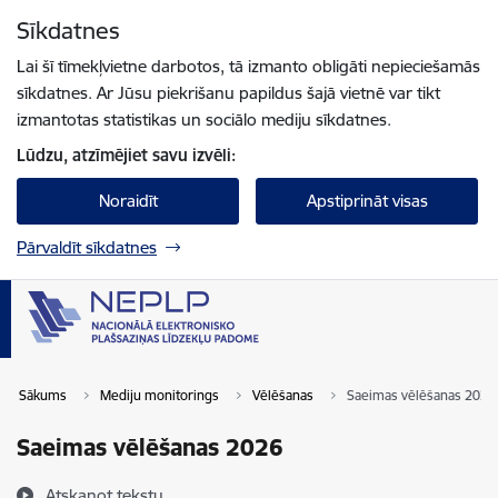
Pāriet uz lapas saturu
Sīkdatnes
Spied
lai meklētu
Enter
Lai šī tīmekļvietne darbotos, tā izmanto obligāti nepieciešamās
sīkdatnes. Ar Jūsu piekrišanu papildus šajā vietnē var tikt
izmantotas statistikas un sociālo mediju sīkdatnes.
Lūdzu, atzīmējiet savu izvēli:
Noraidīt
Apstiprināt visas
Pārvaldīt sīkdatnes
Sākums
Mediju monitorings
Vēlēšanas
Saeimas vēlēšanas 2026
Saeimas vēlēšanas 2026
Atskaņot tekstu