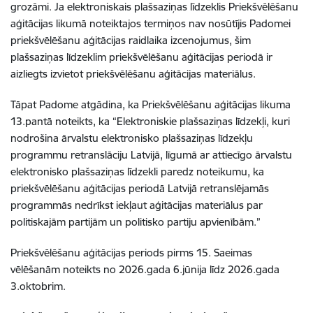
grozāmi. Ja elektroniskais plašsaziņas līdzeklis Priekšvēlēšanu
aģitācijas likumā noteiktajos termiņos nav nosūtījis Padomei
priekšvēlēšanu aģitācijas raidlaika izcenojumus, šim
plašsaziņas līdzeklim priekšvēlēšanu aģitācijas periodā ir
aizliegts izvietot priekšvēlēšanu aģitācijas materiālus.
Tāpat Padome atgādina, ka Priekšvēlēšanu aģitācijas likuma
13.pantā noteikts, ka “Elektroniskie plašsaziņas līdzekļi, kuri
nodrošina ārvalstu elektronisko plašsaziņas līdzekļu
programmu retranslāciju Latvijā, līgumā ar attiecīgo ārvalstu
elektronisko plašsaziņas līdzekli paredz noteikumu, ka
priekšvēlēšanu aģitācijas periodā Latvijā retranslējamās
programmās nedrīkst iekļaut aģitācijas materiālus par
politiskajām partijām un politisko partiju apvienībām.”
Priekšvēlēšanu aģitācijas periods pirms 15. Saeimas
vēlēšanām noteikts no 2026.gada 6.jūnija līdz 2026.gada
3.oktobrim.