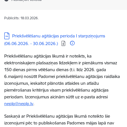
Publicēts: 18.03.2026.
Lejupielādēt:
Priekšvēlēšanu aģitācijas perioda I starpziņojums
(06.06.2026. - 30.06.2026.)
Priekšvēlēšanu aģitācijas likumā ir noteikts, ka
elektroniskajiem plašsaziņas līdzekļiem ir pienākums vismaz
150 dienas pirms vēlēšanu dienas (t.i. līdz 2026. gada
6.maijam) nosūtīt Padomei priekšvēlēšanu aģitācijas raidlaika
izcenojumus, ieskaitot plānotās atlaides un atlaižu
piemērošanas kritērijus visam priekšvēlēšanu aģitācijas
periodam. Izcenojumus aicinām sūtīt uz e-pasta adresi
neplp@neplp.lv
.
Saskaņā ar Priekšvēlēšanu aģitācijas likumā noteikto šie
izcenojumi pēc to publiskošanas Padomes mājas lapā nav