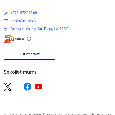
+371 67221848
E-pasts:
neplp@neplp.lv
Doma laukums 8A, Rīga, LV-1939
Visi kontakti
Sekojiet mums
© 2026 Nacionālā elektronisko plašsaziņas līdzekļu padome, publicētā satura