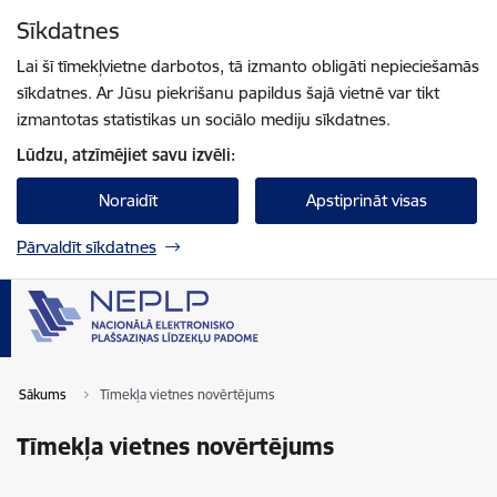
Pāriet uz lapas saturu
Sīkdatnes
Spied
lai meklētu
Enter
Lai šī tīmekļvietne darbotos, tā izmanto obligāti nepieciešamās
sīkdatnes. Ar Jūsu piekrišanu papildus šajā vietnē var tikt
izmantotas statistikas un sociālo mediju sīkdatnes.
Lūdzu, atzīmējiet savu izvēli:
Noraidīt
Apstiprināt visas
Pārvaldīt sīkdatnes
Sākums
Tīmekļa vietnes novērtējums
Tīmekļa vietnes novērtējums