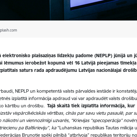
nplash.com
 elektronisko plašsaziņas līdzekļu padome (NEPLP) jūnijā un jū
i lēmumus ierobežot kopumā vēl 16 Latvijā pieejamas tīmekļa 
izplatītais saturs rada apdraudējumu Latvijas nacionālajai droš
rbaudi, NEPLP un kompetentā valsts pārvaldes iestāde ir konstatēju
ietnēs izplatītā informācija apdraud vai var apdraudēt valsts drošību
ko kārtību un drošību.
Tajā skaitā tiek izplatīta informācija, kur
aizstāv vispārcilvēciskās vērtības, cīnās par savu vietu pasaulē, par 
o nākotni un viennozīmīgi uzvarēs, “Krievijas “specoperācija” novēr
triecienu pa Baltkrieviju”, ka
“Luhanskas republikas Tautas milicija 
Federācijas Bruņotie spēki pilnībā “atbrīvoja” republikas teritoriju n