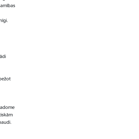
esamības
nīgi.
ādi
bežot
 Padome
utiskām
ārbaudi.