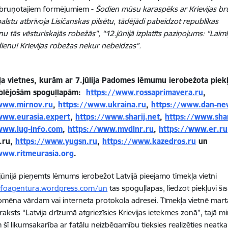
 bruņotajiem formējumiem -
Šodien mūsu karaspēks ar Krievijas b
alstu atbrīvoja Lisičanskas pilsētu, tādējādi pabeidzot republikas
nu tās vēsturiskajās robežās", “12.jūnijā izplatīts paziņojums: “Laim
 dienu! Krievijas robežas nekur nebeidzas”.
ļa vietnes, kurām ar 7.jūlija Padomes lēmumu ierobežota piek
ublējošām spoguļlapām:
https://www.rossaprimavera.ru
,
www.mirnov.ru
,
https://www.ukraina.ru
,
https://www.dan-ne
www.eurasia.expert
,
https://www.sharij.net
,
https://www.sha
www.lug-info.com
,
https://www.mvdlnr.ru
,
https://www.er.ru
.ru,
https://www.yugsn.ru
,
https://www.kazedros.ru
un
www.ritmeurasia.org
.
jūnijā pieņemts lēmums ierobežot Latvijā pieejamo tīmekļa vietni
infoagentura.wordpress.com/un
tās spoguļlapas, liedzot piekļuvi šī
omēna vārdam vai interneta protokola adresei. Tīmekļa vietnē mart
raksts “Latvija drīzumā atgriezīsies Krievijas ietekmes zonā”, tajā m
m šī likumsakarība ar fatālu neizbēgamību tieksies realizēties neatka