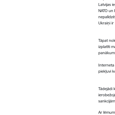
Latvijas 
NATO un E
nepalīdzē
Ukraiņi ir
Tāpat nol
izplatīti
panākumi 
Interneta
piekļuvi 
Tādejādi 
ierobežoj
sankcijām
Ar lēmumi