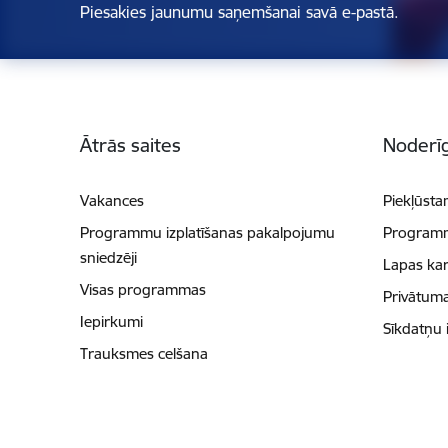
Piesakies jaunumu saņemšanai savā e-pastā.
Kājene
Ātrās saites
Noderīg
Vakances
Piekļūsta
Programmu izplatīšanas pakalpojumu
Programmu
sniedzēji
Lapas kar
Visas programmas
Privātuma
Iepirkumi
Sīkdatņu 
Trauksmes celšana