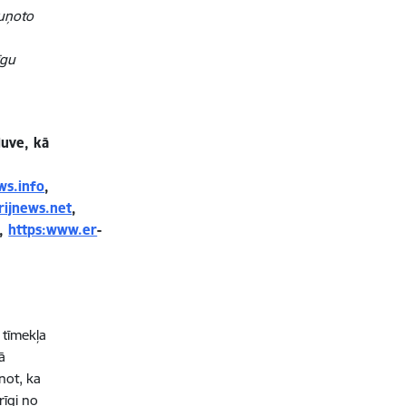
ruņoto
īgu
ļuve, kā
ws.info
,
rijnews.net
,
,
https:www.er
-
s tīmekļa
ā
inot, ka
rīgi no