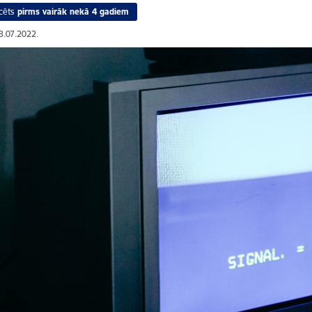
cēts
pirms vairāk nekā 4 gadiem
13.07.2022.