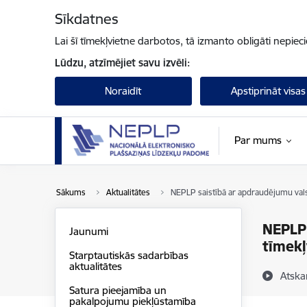
Pāriet uz lapas saturu
Sīkdatnes
Lai šī tīmekļvietne darbotos, tā izmanto obligāti nepiec
Lūdzu, atzīmējiet savu izvēli:
Noraidīt
Apstiprināt visas
Par mums
Sākums
Aktualitātes
NEPLP saistībā ar apdraudējumu valsts
NEPLP 
Jaunumi
tīmekļ
Starptautiskās sadarbības
aktualitātes
Atska
Satura pieejamība un
pakalpojumu piekļūstamība