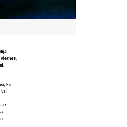
lijā
vietnes,
ībai.
si, ka
 vai
savu
sa
un
o