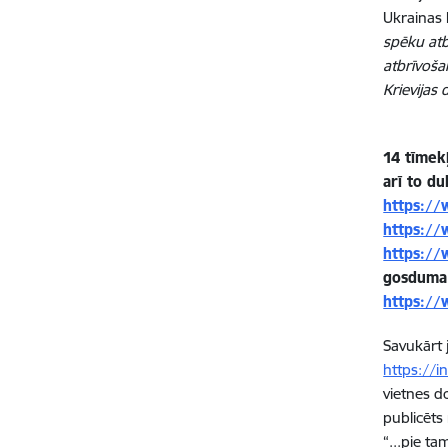
Ukrainas
spēku atb
atbrīvoša
Krievijas
14 tīmek
arī to d
https://
https://
https://
gosduma
https://
Savukārt 
https://
vietnes d
publicēts 
“...pie ta