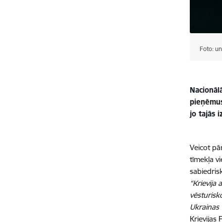
Foto: u
Nacionālā
pieņēmus
jo tajās 
Veicot pā
tīmekļa v
sabiedris
“Krievija 
vēsturisk
Ukrainas 
Krievijas 