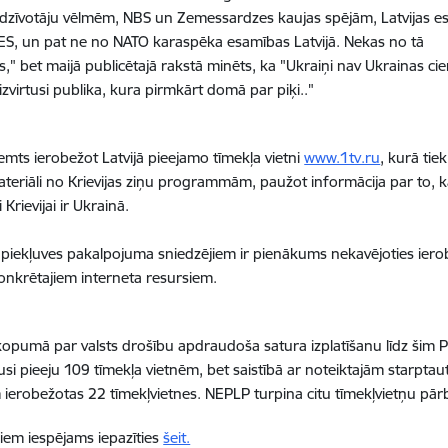
iedzīvotāju vēlmēm, NBS un Zemessardzes kaujas spējām, Latvijas 
S, un pat ne no NATO karaspēka esamības Latvijā. Nekas no tā
s," bet maijā publicētajā rakstā minēts, ka "Ukraiņi nav Ukrainas cie
 izvirtusi publika, kura pirmkārt domā par piķi.."
emts ierobežot Latvijā pieejamo tīmekļa vietni
www.1tv.ru
, kurā tiek
 materiāli no Krievijas ziņu programmām, paužot informācija par to, k
Krievijai ir Ukrainā.
 piekļuves pakalpojuma sniedzējiem ir pienākums nekavējoties iero
konkrētajiem interneta resursiem.
kopumā par valsts drošību apdraudoša satura izplatīšanu līdz šim
usi pieeju 109 tīmekļa vietnēm, bet saistībā ar noteiktajām starpta
 ierobežotas 22 tīmekļvietnes. NEPLP turpina citu tīmekļvietņu p
em iespējams iepazīties
šeit.