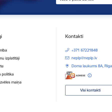
i
Kontakti
mība
+371 67221848
E-pasts:
neplp@neplp.lv
 izplatītāji
Doma laukums 8A, Rīga
te
 politika
izvēles maiņa
Visi kontakti