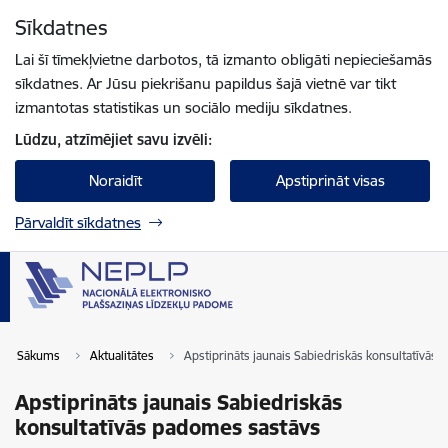
Pāriet uz lapas saturu
Sīkdatnes
Spied
lai meklētu
Enter
Lai šī tīmekļvietne darbotos, tā izmanto obligāti nepieciešamās
sīkdatnes. Ar Jūsu piekrišanu papildus šajā vietnē var tikt
izmantotas statistikas un sociālo mediju sīkdatnes.
Lūdzu, atzīmējiet savu izvēli:
Noraidīt
Apstiprināt visas
Pārvaldīt sīkdatnes
Sākums
Aktualitātes
Apstiprināts jaunais Sabiedriskās konsultatīvās
Apstiprināts jaunais Sabiedriskās
konsultatīvās padomes sastāvs