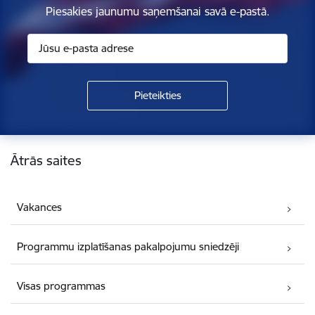
Piesakies jaunumu saņemšanai savā e-pastā.
Kājene
Ātrās saites
Vakances
Programmu izplatīšanas pakalpojumu sniedzēji
Visas programmas