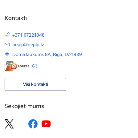
Kontakti
+371 67221848
E-pasts:
neplp@neplp.lv
Doma laukums 8A, Rīga, LV-1939
Visi kontakti
Sekojiet mums