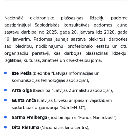
Nacionālā elektronisko plašsaziņas līdzekļu padome
apstiprinājusi Sabiedriskās konsultatīvās padomes jauno
sastāvu darbībai no 2025. gada 20. janvāra līdz 2028. gada
19. janvārim. Padomes jaunajā sastāvā piekrituši darboties
šādi biedrību, nodibinājumu, profesionālo iestāžu un citu
organizāciju pārstāvji, kas darbojas plašsaziņas līdzekļu,
izglītības, kultūras, zinātnes un cilvēktiesību jomā:
Ilze Pelša
(biedrība “Latvijas Informācijas un
komunikācijas tehnoloģijas asociācija”),
Arta Ģiga
(biedrība “Latvijas Žurnālistu asociācija”),
Gunta Anča
(Latvijas Cilvēku ar īpašām vajadzībām
sadarbības organizācija “SUSTENTO”),
Sarma Freiberga
(nodibinājums “Fonds Nāc līdzās!”),
Dita Rietuma
(Nacionālais kino centrs),