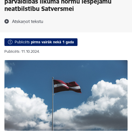
pārvaldības likuma normu iespējamu
neatbilstību Satversmei
Atskaņot tekstu
Publicēts
pirms vairāk nekā 1 gada
Publicēts: 11.10.2024.