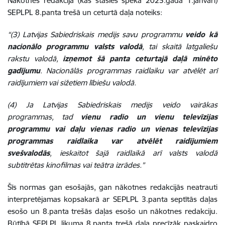
Nākotnes redakcijā (kas stāsies spēkā 2025.gada 1.janvārī)
SEPLPL 8.panta trešā un ceturtā daļa noteiks:
“(3) Latvijas Sabiedriskais medijs savu programmu
veido kā
nacionālo programmu valsts valodā
, tai skaitā latgaliešu
rakstu valodā,
izņemot šā panta ceturtajā daļā minēto
gadījumu
. Nacionālās programmas raidlaiku var atvēlēt arī
raidījumiem vai sižetiem lībiešu valodā.
(4) Ja Latvijas Sabiedriskais medijs veido vairākas
programmas, tad
vienu radio un vienu televīzijas
programmu vai daļu vienas radio un vienas televīzijas
programmas raidlaika var atvēlēt raidījumiem
svešvalodās
, ieskaitot šajā raidlaikā arī valsts valodā
subtitrētas kinofilmas vai teātra izrādes.”
Šīs normas gan esošajās, gan nākotnes redakcijās neatrauti
interpretējamas kopsakarā ar SEPLPL 3.panta septītās daļas
esošo un 8.panta trešās daļas esošo un nākotnes redakciju.
Būtībā SEPLPL likuma 8.panta trešā daļa precīzāk paskaidro