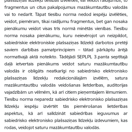
plašsaziņas līdzekļu tiesības izvēlēties, vai veidot raidījumus, to
fragmentus un citus pakalpojumus mazākumtautību valodās
vai to nedarīt. Tāpat tiesību norma nedod iespēju izvēlēties,
veidot, piemēram, tikai raidījumu fragmentus, bet gan nosaka
pienākumu veidot visas trīs normā minētās vienības. Tiesību
norma nosaka pienākumu, kuru neievērojot un neizpildot,
sabiedriskie elektroniskie plašsaziņas līdzekļi darbotos pretēji
saviem darbības pamatprincipiem – tātad pārkāptu ārējā
normatīvajā aktā noteikto. Tādējādi SEPLPL 3.panta septītajā
daļā ietvertais
pienākums veidot saturu mazākumtautību
valodās ir obligāts neatkarīgi no sabiedrisko elektronisko
plašsaziņas līdzekļu redakcionālajām izvēlēm, satura
mazākumtautību valodās veidošanas lietderības, auditorijas
vajadzībām un vēlmēm, kā arī citiem pieņemtajiem lēmumiem.
Tiesību norma neparedz sabiedrisko elektronisko plašsaziņas
līdzekļu iespēju izvērtēt tās piemērošanas lietderības
aspektus, kā arī salīdzināt sabiedrības ieguvumus ar
sabiedrisko elektronisko plašsaziņas līdzekļu izdevumiem, kas
rodas, veidojot saturu mazākumtautību valodās.