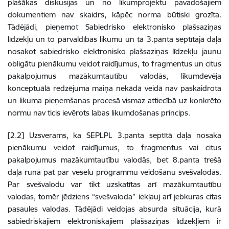
plašākas diskusijas un no likumprojektu pavadošajiem
dokumentiem nav skaidrs, kāpēc norma būtiski grozīta.
Tādējādi, p
ieņemot Sabiedrisko elektronisko plašsaziņas
līdzekļu un to pārvaldības likumu un tā 3.panta septītajā daļā
nosakot sabiedrisko elektronisko plašsaziņas līdzekļu jaunu
obligātu pienākumu veidot raidījumus, to fragmentus un citus
pakalpojumus mazākumtautību valodās, likumdevēja
konceptuālā redzējuma maiņa nekādā veidā nav paskaidrota
un likuma pieņemšanas procesā vismaz attiecībā uz konkrēto
normu nav ticis ievērots labas likumdošanas princips.
[2.2] Uzsverams, ka SEPLPL 3.panta septītā daļa nosaka
pienākumu veidot raidījumus, to fragmentus vai citus
pakalpojumus mazākumtautību valodās, bet 8.panta trešā
daļa runā pat par veselu programmu veidošanu svešvalodās.
Par svešvalodu var tikt uzskatītas arī mazākumtautību
valodas, tomēr jēdziens “svešvaloda” iekļauj arī jebkuras citas
pasaules valodas. Tādējādi veidojas absurda situācija, kurā
sabiedriskajiem elektroniskajiem plašsaziņas līdzekļiem ir