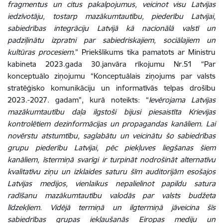
fragmentus un citus pakalpojumus, veicinot visu Latvijas
iedzīvotāju, tostarp mazākumtautību, piederību Latvijai,
sabiedrības integrāciju Latvijā kā nacionālā valstī un
padziļinātu izpratni par sabiedriskajiem, sociālajiem un
kultūras procesiem.
” Priekšlikums tika pamatots ar Ministru
kabineta 2023.gada 30.janvāra rīkojumu Nr.51 “Par
konceptuālo ziņojumu “Konceptuālais ziņojums par valsts
stratēģisko komunikāciju un informatīvās telpas drošību
2023.-2027. gadam”, kurā noteikts: “
Ievērojama Latvijas
mazākumtautību daļa ilgstoši bijusi piesaistīta Krievijas
kontrolētiem dezinformācijas un propagandas kanāliem. Lai
novērstu atstumtību, saglabātu un veicinātu šo sabiedrības
grupu piederību Latvijai, pēc piekļuves liegšanas šiem
kanāliem, īstermiņā svarīgi ir turpināt nodrošināt alternatīvu
kvalitatīvu ziņu un izklaides saturu šīm auditorijām esošajos
Latvijas medijos, vienlaikus nepalielinot papildu satura
radīšanu mazākumtautību valodās par valsts budžeta
līdzekļiem. Vidējā termiņā un ilgtermiņā jāveicina šīs
sabiedrības grupas iekļaušanās Eiropas mediju un