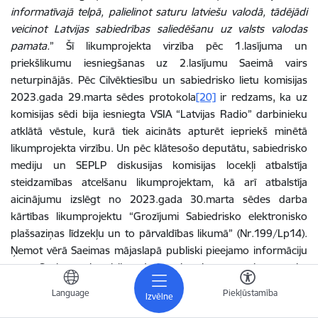
informatīvajā telpā, palielinot saturu latviešu valodā, tādējādi
veicinot Latvijas sabiedrības saliedēšanu uz valsts valodas
pamata.
” Šī likumprojekta virzība pēc 1.lasījuma un
priekšlikumu iesniegšanas uz 2.lasījumu Saeimā vairs
neturpinājās. Pēc Cilvēktiesību un sabiedrisko lietu komisijas
2023.gada 29.marta sēdes protokola
[20]
ir redzams, ka uz
komisijas sēdi bija iesniegta VSIA “Latvijas Radio” darbinieku
atklātā vēstule, kurā tiek aicināts apturēt iepriekš minētā
likumprojekta virzību. Un pēc klātesošo deputātu, sabiedrisko
mediju un SEPLP diskusijas komisijas locekļi atbalstīja
steidzamības atcelšanu likumprojektam, kā arī atbalstīja
aicinājumu izslēgt no 2023.gada 30.marta sēdes darba
kārtības likumprojektu “Grozījumi Sabiedrisko elektronisko
plašsaziņas līdzekļu un to pārvaldības likumā” (Nr.199/Lp14).
Ņemot vērā Saeimas mājaslapā publiski pieejamo informāciju
par Saeimas komisiju darba kārtībām, secināms, ka
priekšlikums par izmaiņām SEPLPL 3.panta septītajā daļā vairs
Language
Piekļūstamība
Izvēlne
nekad netika skatīts. Tādējādi secināms, ka likumdevējs jau ir