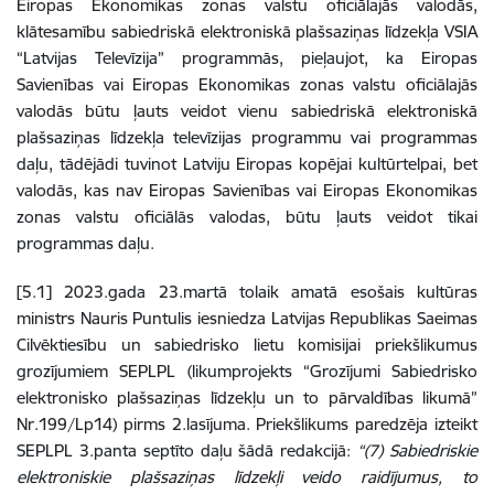
Eiropas Ekonomikas zonas valstu oficiālajās valodās,
klātesamību sabiedriskā elektroniskā plašsaziņas līdzekļa VSIA
“Latvijas Televīzija” programmās, pieļaujot, ka Eiropas
Savienības vai Eiropas Ekonomikas zonas valstu oficiālajās
valodās būtu ļauts veidot vienu sabiedriskā elektroniskā
plašsaziņas līdzekļa televīzijas programmu vai programmas
daļu, tādējādi tuvinot Latviju Eiropas kopējai kultūrtelpai, bet
valodās, kas nav Eiropas Savienības vai Eiropas Ekonomikas
zonas valstu oficiālās valodas, būtu ļauts veidot tikai
programmas daļu.
[5.1] 2023.gada 23.martā tolaik amatā esošais kultūras
ministrs Nauris Puntulis iesniedza Latvijas Republikas Saeimas
Cilvēktiesību un sabiedrisko lietu komisijai priekšlikumus
grozījumiem SEPLPL (likumprojekts “Grozījumi Sabiedrisko
elektronisko plašsaziņas līdzekļu un to pārvaldības likumā”
Nr.199/Lp14) pirms 2.lasījuma. Priekšlikums paredzēja izteikt
SEPLPL 3.panta septīto daļu šādā redakcijā:
“(7) Sabiedriskie
elektroniskie plašsaziņas līdzekļi veido raidījumus, to