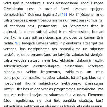
veikt īpašus pasākumus sevis aizsargāšanai. Tādēļ Eiropas
Cilvēktiesību tiesa ir atzinusi “sevi aizstāvēt spējīgas
demokrātijas” jēdziena leģitimitāti.
[16]
No šī jēdziena izriet
valsts tiesības pieņemt tiesību normas un veikt pasākumus, tā,
lai stiprinātu savu pastāvēšanu. Arī Satversmes tiesa ir
atzinusi, ka demokrātiskai valstij ir ne vien tiesības, bet arī
pienākums aizsargāt principus, pamatojoties uz kuriem tā ir
radīta.
[17]
Tādējādi Latvijas valstij ir pienākums aizsargāt tās
vērtības, kas nostiprinātas tās pamatlikumā un stiprināt
latviešu valodas izmantošanu un latviešu valodas kā vienīgās
valsts valodas statusu, nevis bez jebkādām diskusijām uzlikt
sabiedriskajiem elektroniskajiem plašsaziņas līdzekļiem
pienākumu veidot fragmentus, raidījumus un citus
pakalpojumus mazākumtautību valodās, kā arī papildus tam
nostiprināt likumā sabiedrisko elektronisko plašsaziņas
līdzekļu tiesības veidot veselas programmas svešvalodās, kas
pat var nebūt Latvijas mazākumtautību valodas. Pieņemot
šādu regulējumu, ne tikai tiek panākta situācija, kurā
sabiedriskie elektroniskie plašsaziņas līdzekļi lielu daļu resursu