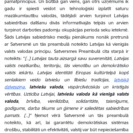
pamatprincipus. Un būtībā gan viens, gan otrs uzņēmums ik
gadu ir spiesti veidot un tehnoloģiski izplatīt saturu
mazākumtautību valodās, tādējādi arvien turpinot Latvijas
sabiedrības dalīšanu divās informatīvajās telpās un arvien
turpinot darboties padomju okupācijas perioda seku ietekmē.
Šāds Latvijas sabiedrisko mediju pienākums nonāk pretrunā
ar Satversmē un tās preambulā noteikto Latvijas kā vienīgās
valsts valodas principu. Satversmes Preambulā cita starpā ir
noteikts: “
[..]
Latvijas tauta aizsargā savu suverenitāti, Latvijas
valsts neatkarību, teritoriju, tās vienotību un demokrātisko
valsts iekārtu. Latvijas identitāti Eiropas kultūrtelpā kopš
senlaikiem veido latviešu un lībiešu tradīcijas,
latviskā
dzīvesziņa
,
latviešu valoda
, vispārcilvēciskās un kristīgās
vērtības. Uzticība Latvijai,
latviešu valoda kā vienīgā valsts
valoda
, brīvība, vienlīdzība, solidaritāte, taisnīgums,
godīgums, darba tikums un ģimene ir saliedētas sabiedrības
pamats. [..]”
Ņemot vērā Satversmē un tās preambulā
noteikto, kā arī, lai
garantētu demokrātiskas sistēmas
drošību, stabilitāti un efektivitāti, valstij var būt nepieciešamība