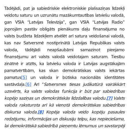
Tādējādi, pat ja sabiedriskie elektroniskie plašsaziņas līdzekļi
veidotu saturu un uzrunātu mazākumtautības latviešu valodā,
gan VSIA “Latvijas Televīzija”, gan VSIA “Latvijas Radio”
joprojām pastāv obligāts pienākums daļu finansējuma no
valsts budžeta līdzekļiem atvēlēt arī satura veidošanai valodā,
kas nav Satversmē nostiprinātā Latvijas Republikas valsts
valoda, tādējādi neapšaubāmi samazinot pieejamo
finansējumu arī valsts valodā veidotajam saturam. Tiesību
zinātnē ir atzīts, ka latviešu valoda ir Latvijas augstākajām
pamatvērtībām, kas skan demokrātiskas valsts iekārtas
pamatus
[5]
un valoda ir būtiska nacionālās identitātes
sastāvdaļa.
[6]
Arī “
Satversmes tiesas judikatūrā vairākkārt
uzsvērts, ka valsts valodas funkcija ir būt par sabiedrības
kopējo saziņas un demokrātiskās līdzdalības valodu.
[7]
Valsts
valoda raksturota arī kā vienotā demokrātiskas sabiedrības
diskursa valoda.
[8]
Kopēja valoda veido kopēju pasaules
redzējumu, informācijas un diskusiju telpu, kas nepieciešama,
lai demokrātiskā sabiedrībā pieņemtu lēmumus un savstarpēji