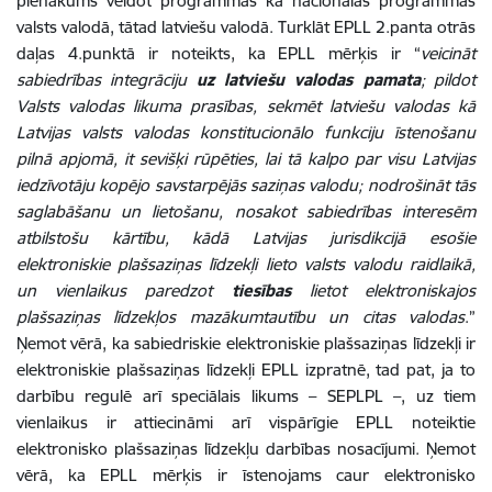
pienākums veidot programmas kā nacionālas programmas
valsts valodā, tātad latviešu valodā. Turklāt EPLL 2.panta otrās
daļas 4.punktā ir noteikts, ka EPLL mērķis ir “
veicināt
sabiedrības integrāciju
uz latviešu valodas pamata
; pildot
Valsts valodas likuma prasības, sekmēt latviešu valodas kā
Latvijas valsts valodas konstitucionālo funkciju īstenošanu
pilnā apjomā, it sevišķi rūpēties, lai tā kalpo par visu Latvijas
iedzīvotāju kopējo savstarpējās saziņas valodu; nodrošināt tās
saglabāšanu un lietošanu, nosakot sabiedrības interesēm
atbilstošu kārtību, kādā Latvijas jurisdikcijā esošie
elektroniskie plašsaziņas līdzekļi lieto valsts valodu raidlaikā,
un vienlaikus paredzot
tiesības
lietot elektroniskajos
plašsaziņas līdzekļos mazākumtautību un citas valodas
.”
Ņemot vērā, ka sabiedriskie elektroniskie plašsaziņas līdzekļi ir
elektroniskie plašsaziņas līdzekļi EPLL izpratnē, tad pat, ja to
darbību regulē arī speciālais likums – SEPLPL –, uz tiem
vienlaikus ir attiecināmi arī vispārīgie EPLL noteiktie
elektronisko plašsaziņas līdzekļu darbības nosacījumi. Ņemot
vērā, ka EPLL mērķis ir īstenojams caur elektronisko