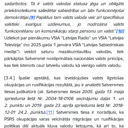
sadarbotos. Tā ir valsts valodas statusa jēga un obligāts
priekšnoteikums saliedētai sabiedrībai un labi funkcionējošai
demokrātijai.
[9]
Papildus tam valsts valoda veic arī specifiskus
valstiski svarīgus uzdevumus, jo nodrošina valsts
funkcionēšanu un komunikāciju starp personu un valsti.
”
[10]
Uzliekot par pienākumu VSIA “Latvijas Radio” un VSIA “Latvijas
Televīzija” (no 2025.gada 1.janvāra VSIA “Latvijas Sabiedriskais
medijs”) veidot saturu mazākumtautību valodās, tiek
pārkāptas Satversmē nostiprinātais nacionālas valsts princips,
kas tiek īstenots caur latviešu valodu kā vienīgo valsts valodu.
[3.4.] Īpašie apstākļi, kas izveidojušies valsts ilgstošas
okupācijas un rusifikācijas rezultātā, jau ir analizēti Satversmes
tiesas judikatūrā (
sk. Satversmes tiesas 2005. gada 13. maija
sprieduma lietā Nr. 2004-18-0106 secinājumu daļas 1. un
2. punktu un 2019. gada 23. aprīļa sprieduma lietā Nr. 2018-
12-01 24.2. punktu
).
[11]
Satversmes tiesa ir norādījusi, ka
PSRS okupācijas varas veicinātās migrācijas un rusifikācijas
politikas dēļ aktuāls kļuva valodu lietojums, kā arī to, ka