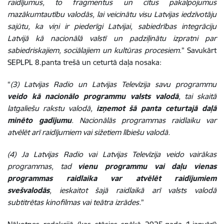
raidījumus, to fragmentus un citus pakalpojumus
mazākumtautību valodās, lai veicinātu visu Latvijas iedzīvotāju
sajūtu, ka viņi ir piederīgi Latvijai, sabiedrības integrāciju
Latvijā kā nacionālā valstī un padziļinātu izpratni par
sabiedriskajiem, sociālajiem un kultūras procesiem
.” Savukārt
SEPLPL 8.panta trešā un ceturtā daļa nosaka:
“
(3) Latvijas Radio un Latvijas Televīzija savu programmu
veido kā nacionālo programmu valsts valodā
, tai skaitā
latgaliešu rakstu valodā,
izņemot šā panta ceturtajā daļā
minēto gadījumu
. Nacionālās programmas raidlaiku var
atvēlēt arī raidījumiem vai sižetiem lībiešu valodā.
(4) Ja Latvijas Radio vai Latvijas Televīzija veido vairākas
programmas, tad
vienu programmu vai daļu vienas
programmas raidlaika var atvēlēt raidījumiem
svešvalodās
, ieskaitot šajā raidlaikā arī valsts valodā
subtitrētas kinofilmas vai teātra izrādes.
”