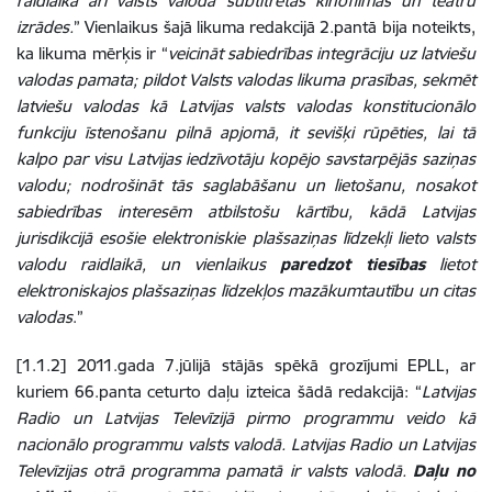
raidlaikā arī valsts valodā subtitrētās kinofilmas un teātru
izrādes.
” Vienlaikus šajā likuma redakcijā 2.pantā bija noteikts,
ka likuma mērķis ir “
veicināt sabiedrības integrāciju uz latviešu
valodas pamata; pildot Valsts valodas likuma prasības, sekmēt
latviešu valodas kā Latvijas valsts valodas konstitucionālo
funkciju īstenošanu pilnā apjomā, it sevišķi rūpēties, lai tā
kalpo par visu Latvijas iedzīvotāju kopējo savstarpējās saziņas
valodu; nodrošināt tās saglabāšanu un lietošanu, nosakot
sabiedrības interesēm atbilstošu kārtību, kādā Latvijas
jurisdikcijā esošie elektroniskie plašsaziņas līdzekļi lieto valsts
valodu raidlaikā, un vienlaikus
paredzot tiesības
lietot
elektroniskajos plašsaziņas līdzekļos mazākumtautību un citas
valodas
.”
[1.1.2] 2011.gada 7.jūlijā stājās spēkā grozījumi EPLL, ar
kuriem 66.panta ceturto daļu izteica šādā redakcijā: “
Latvijas
Radio un Latvijas Televīzijā pirmo programmu veido kā
nacionālo programmu valsts valodā. Latvijas Radio un Latvijas
Televīzijas otrā programma pamatā ir valsts valodā.
Daļu no