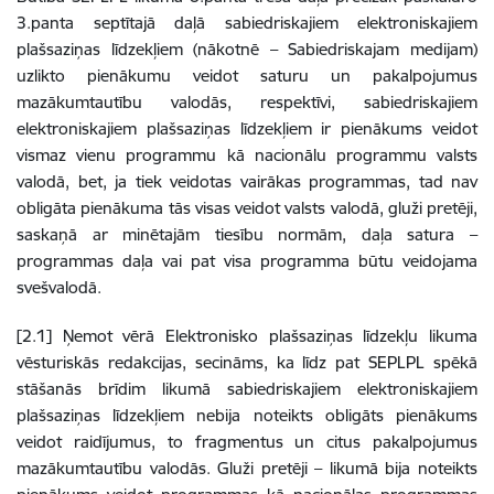
3.panta septītajā daļā sabiedriskajiem elektroniskajiem
plašsaziņas līdzekļiem (nākotnē – Sabiedriskajam medijam)
uzlikto pienākumu veidot saturu un pakalpojumus
mazākumtautību valodās, respektīvi, sabiedriskajiem
elektroniskajiem plašsaziņas līdzekļiem ir pienākums veidot
vismaz vienu programmu kā nacionālu programmu valsts
valodā, bet, ja tiek veidotas vairākas programmas, tad nav
obligāta pienākuma tās visas veidot valsts valodā, gluži pretēji,
saskaņā ar minētajām tiesību normām, daļa satura –
programmas daļa vai pat visa programma būtu veidojama
svešvalodā.
[2.1] Ņemot vērā Elektronisko plašsaziņas līdzekļu likuma
vēsturiskās redakcijas, secināms, ka līdz pat SEPLPL spēkā
stāšanās brīdim likumā sabiedriskajiem elektroniskajiem
plašsaziņas līdzekļiem nebija noteikts obligāts pienākums
veidot raidījumus, to fragmentus un citus pakalpojumus
mazākumtautību valodās. Gluži pretēji – likumā bija noteikts