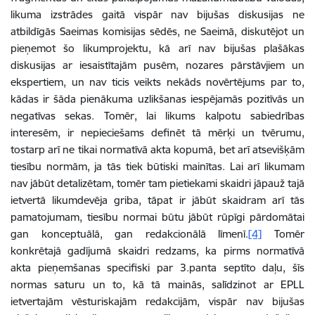
likuma izstrādes gaitā vispār nav bijušas diskusijas ne
atbildīgās Saeimas komisijas sēdēs, ne Saeimā, diskutējot un
pieņemot šo likumprojektu, kā arī nav bijušas plašākas
diskusijas ar iesaistītajām pusēm, nozares pārstāvjiem un
ekspertiem, un nav ticis veikts nekāds novērtējums par to,
kādas ir šāda pienākuma uzlikšanas iespējamās pozitīvās un
negatīvas sekas. Tomēr, lai likums kalpotu sabiedrības
interesēm,
ir nepieciešams definēt tā mērķi un tvērumu,
tostarp arī ne tikai normatīvā akta kopumā, bet arī atsevišķām
tiesību normām, ja tās tiek būtiski mainītas. Lai arī likumam
nav jābūt detalizētam, tomēr tam pietiekami skaidri jāpauž tajā
ietvertā likumdevēja griba, tāpat ir jābūt skaidram arī tās
pamatojumam, tiesību normai būtu jābūt rūpīgi pārdomātai
gan konceptuālā, gan redakcionālā līmenī.
[4]
Tomēr
konkrētajā gadījumā skaidri redzams, ka pirms normatīvā
akta pieņemšanas specifiski par 3.panta septīto daļu, šīs
normas saturu un to, kā tā mainās, salīdzinot ar EPLL
ietvertajām vēsturiskajām redakcijām, vispār nav bijušas