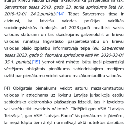
starpā krievu valoda Latvijā raksturota kā pašpietiekama (
sk.
Satversmes tiesas 2019. gada 23. aprīļa sprieduma lietā Nr.
2018-12-01 24.2.punktu
).
[14]
Tāpat Satversmes tiesa ir
atzinusi, ka latviešu valodas pozīcijas vairākās
sociolingvistiskās funkcijās arī 2023.gadā neatbilst valsts
valodas statusam un tas skaidrojams galvenokārt ar krievu
valodas runātāju lingvistisko pašpietiekamību un krievu
valodas plašo izplatību informatīvajā telpā (
sk. Satversmes
tiesas 2023. gada 9. februāra sprieduma lietā Nr. 2020-33-01
35.1. punktu
).
[15]
Ņemot vērā minēto, būtu īpaši piesardzīgi
vērtējams obligātais pienākums sabiedriskajiem medijiem
uzlikt par pienākumu veidot saturu mazākumtautību valodās.
[4] Obligātais pienākums veidot saturu mazākumtautību
valodās ir attiecināms uz ikvienu Latvijas jurisdikcijā esošu
sabiedrisko elektronisko plašsaziņas līdzekli, kas ir izveidots
vai varētu tikt izveidots nākotnē. Tādējādi gan VSIA “Latvijas
Televīzija”, gan VSIA “Latvijas Radio” šis pienākums ir jāievēro,
lai nepārkāptu tiem ārējā normatīvajā aktā noteiktos darbības