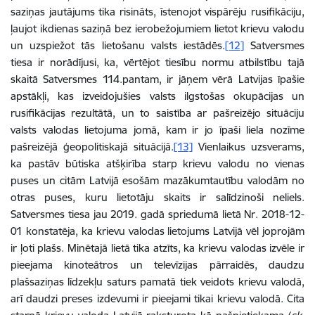
saziņas jautājums tika risināts, īstenojot vispārēju rusifikāciju,
ļaujot ikdienas saziņā bez ierobežojumiem lietot krievu valodu
un uzspiežot tās lietošanu valsts iestādēs.
[12]
Satversmes
tiesa ir norādījusi, ka, vērtējot tiesību normu atbilstību tajā
skaitā Satversmes 114.pantam, ir jāņem vērā Latvijas īpašie
apstākļi, kas izveidojušies valsts ilgstošas okupācijas un
rusifikācijas rezultātā, un to saistība ar pašreizējo situāciju
valsts valodas lietojuma jomā, kam ir jo īpaši liela nozīme
pašreizējā ģeopolitiskajā situācijā.
[13]
Vienlaikus uzsverams,
ka pastāv būtiska atšķirība starp krievu valodu no vienas
puses un citām Latvijā esošām mazākumtautību valodām no
otras puses, kuru lietotāju skaits ir salīdzinoši neliels.
Satversmes tiesa jau 2019. gadā spriedumā lietā Nr. 2018-12-
01 konstatēja, ka krievu valodas lietojums Latvijā vēl joprojām
ir ļoti plašs. Minētajā lietā tika atzīts, ka krievu valodas izvēle ir
pieejama kinoteātros un televīzijas pārraidēs, daudzu
plašsaziņas līdzekļu saturs pamatā tiek veidots krievu valodā,
arī daudzi preses izdevumi ir pieejami tikai krievu valodā. Cita