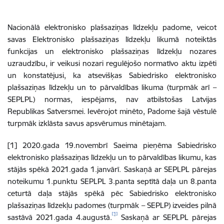
Nacionālā elektronisko plašsaziņas līdzekļu padome, veicot
savas Elektronisko plašsaziņas līdzekļu likumā noteiktās
funkcijas un elektronisko plašsaziņas līdzekļu nozares
uzraudzību, ir veikusi nozari regulējošo normatīvo aktu izpēti
un konstatējusi, ka atsevišķas Sabiedrisko elektronisko
plašsaziņas līdzekļu un to pārvaldības likuma (turpmāk arī –
SEPLPL) normas, iespējams, nav atbilstošas Latvijas
Republikas Satversmei. Ievērojot minēto, Padome šajā vēstulē
turpmāk izklāsta savus apsvērumus minētajam.
[1] 2020.gada 19.novembrī Saeima pieņēma Sabiedrisko
elektronisko plašsaziņas līdzekļu un to pārvaldības likumu, kas
stājās spēkā 2021.gada 1.janvārī. Saskaņā ar SEPLPL pārejas
noteikumu 1.punktu SEPLPL 3.panta septītā daļa un 8.panta
ceturtā daļa stājās spēkā pēc Sabiedrisko elektronisko
plašsaziņas līdzekļu padomes (turpmāk – SEPLP) izveides pilnā
[1]
sastāvā 2021.gada 4.augustā.
Saskaņā ar SEPLPL pārejas