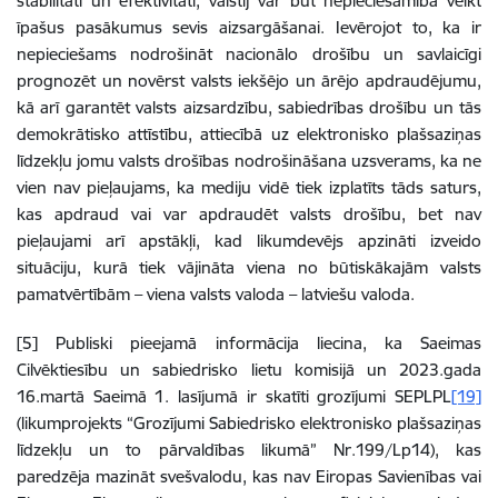
stabilitāti un efektivitāti, valstij var būt nepieciešamība veikt
īpašus pasākumus sevis aizsargāšanai. Ievērojot to, ka ir
nepieciešams nodrošināt nacionālo drošību un savlaicīgi
prognozēt un novērst valsts iekšējo un ārējo apdraudējumu,
kā arī garantēt valsts aizsardzību, sabiedrības drošību un tās
demokrātisko attīstību, attiecībā uz elektronisko plašsaziņas
līdzekļu jomu valsts drošības nodrošināšana uzsverams, ka ne
vien nav pieļaujams, ka mediju vidē tiek izplatīts tāds saturs,
kas apdraud vai var apdraudēt valsts drošību, bet nav
pieļaujami arī apstākļi, kad likumdevējs apzināti izveido
situāciju, kurā tiek vājināta viena no būtiskākajām valsts
pamatvērtībām – viena valsts valoda – latviešu valoda.
[5] Publiski pieejamā informācija liecina, ka Saeimas
Cilvēktiesību un sabiedrisko lietu komisijā un 2023.gada
16.martā Saeimā 1. lasījumā ir skatīti grozījumi SEPLPL
[19]
(likumprojekts “Grozījumi Sabiedrisko elektronisko plašsaziņas
līdzekļu un to pārvaldības likumā” Nr.199/Lp14), kas
paredzēja mazināt svešvalodu, kas nav Eiropas Savienības vai