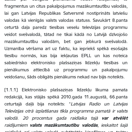
fragmentus un citus pakalpojumus mazākumtautību valodās,
lai gan Latvijas Republikas Satversmē nostiprināts latviešu
valodas kā vienīgās valsts valodas statuss. Savukārt 8.panta
ceturtā daļa paredz tiesības veselu televīzijas programmu
veidot svešvalodā, tātad ne tikai kādā no Latvijā dzīvojošo
mazākumtautību valodām, bet gan jebkurā svešvalodā.
Uzmanība vēršama arī uz faktu, ka iepriekš spēkā esošajās
tiesību normās, kas bija iekļautas EPLL un kas noteica
sabiedrisko elektronisko plašsaziņas līdzekļu tiesības un
pienākumus attiecībā uz programmu un pakalpojumu
veidošanu, šāds obligāts pienākums nekad nav bijis noteikts.
[1.1.1] Elektronisko plašsaziņas līdzekļu likuma pamata
redakcijā, kas stājās spēkā 2010.gada 11.augustā, 66.panta
ceturtajā daļā bija noteikts: “
Latvijas Radio un Latvijas
Televīzijas otrā izplatīšanas tīkla programma pamatā ir valsts
valodā. 20 procentus gada raidlaika tajā
var atvēlēt
raidījumiem
valsts mazākumtautību valodās
, ieskaitot šajā