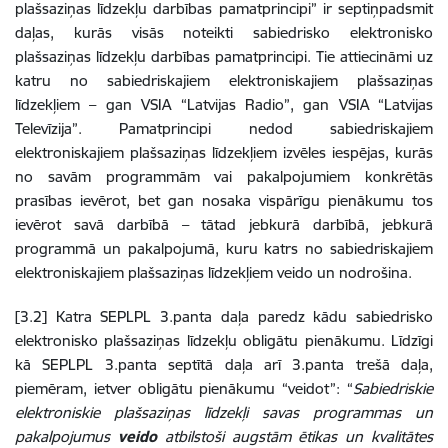
plašsaziņas līdzekļu darbības pamatprincipi” ir septiņpadsmit
daļas, kurās visās noteikti sabiedrisko elektronisko
plašsaziņas līdzekļu darbības pamatprincipi. Tie attiecināmi uz
katru no sabiedriskajiem elektroniskajiem plašsaziņas
līdzekļiem – gan VSIA “Latvijas Radio”, gan VSIA “Latvijas
Televīzija”. Pamatprincipi nedod sabiedriskajiem
elektroniskajiem plašsaziņas līdzekļiem izvēles iespējas, kurās
no savām programmām vai pakalpojumiem konkrētās
prasības ievērot, bet gan nosaka vispārīgu pienākumu tos
ievērot savā darbībā – tātad jebkurā darbībā, jebkurā
programmā un pakalpojumā, kuru katrs no sabiedriskajiem
elektroniskajiem plašsaziņas līdzekļiem veido un nodrošina.
[3.2] Katra SEPLPL 3.panta daļa paredz kādu sabiedrisko
elektronisko plašsaziņas līdzekļu obligātu pienākumu. Līdzīgi
kā SEPLPL 3.panta septītā daļa arī 3.panta trešā daļa,
piemēram, ietver obligātu pienākumu “veidot”: “
Sabiedriskie
elektroniskie plašsaziņas līdzekļi savas programmas un
pakalpojumus
veido
atbilstoši augstām ētikas un kvalitātes