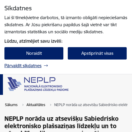
Pāriet uz lapas saturu
Sīkdatnes
Spied
lai meklētu
Enter
Lai šī tīmekļvietne darbotos, tā izmanto obligāti nepieciešamās
sīkdatnes. Ar Jūsu piekrišanu papildus šajā vietnē var tikt
izmantotas statistikas un sociālo mediju sīkdatnes.
Lūdzu, atzīmējiet savu izvēli:
Noraidīt
Apstiprināt visas
Pārvaldīt sīkdatnes
Sākums
Aktualitātes
NEPLP norāda uz atsevišķu Sabiedrisko elektroni
NEPLP norāda uz atsevišķu Sabiedrisko
elektronisko plašsaziņas līdzekļu un to