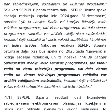
par sabiedriskajiem, sociālajiem un kultūras procesiem.”
Savukārt SEPLPL 8.panta ceturtā daļa – SEPLPL likuma spēkā
esošajā redakcijā (spēkā līdz 2024.gada 31.decembrim)
nosaka: “
(4) Ja Latvijas Radio vai Latvijas Televīzija veido
vairākas programmas, tad vienu programmu vai daļu vienas
programmas raidlaika var atvēlēt raidījumiem svešvalodās,
ieskaitot šajā raidlaikā arī valsts valodā subtitrētas kinofilmas
vai teātra izrādes.
Nākotnes redakcija SEPLPL 8.panta
ceturtajai daļai (kas būs spēkā no 2025.gada 1.janvāra) ir
līdzīga esošajai redakcijai, un tā nosaka: “
(4) Ja Latvijas
Sabiedriskais medijs veido vairākas programmas, tad
vienu
radio un vienu televīzijas programmu vai daļu vienas
radio un vienas televīzijas programmas raidlaika var
atvēlēt raidījumiem svešvalodās
, ieskaitot šajā raidlaikā arī
valsts valodā subtitrētas kinofilmas vai teātra izrādes.
”
[1.1] SEPLPL 3.panta septītajā daļā likumdevējs
sabiedriskajiem elektroniskajiem plašsaziņas līdzekļiem ir
uzlicis par obligātu pienākumu veidot raidījumus, to