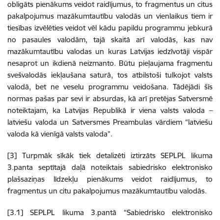
obligāts pienākums veidot raidījumus, to fragmentus un citus
pakalpojumus mazākumtautību valodās un vienlaikus tiem ir
tiesības izvēlēties veidot vēl kādu papildu programmu jebkurā
no pasaules valodām, tajā skaitā arī valodās, kas nav
mazākumtautību valodas un kuras Latvijas iedzīvotāji vispār
nesaprot un ikdienā neizmanto. Būtu pieļaujama fragmentu
svešvalodās iekļaušana saturā, tos atbilstoši tulkojot valsts
valodā, bet ne veselu programmu veidošana. Tādējādi šīs
normas pašas par sevi ir absurdas, kā arī pretējas Satversmē
noteiktajam, ka Latvijas Republikā ir viena valsts valoda –
latviešu valoda un Satversmes Preambulas vārdiem “latviešu
valoda kā vienīgā valsts valoda”.
[3] Turpmāk sīkāk tiek detalizēti iztirzāts SEPLPL likuma
3.panta septītajā daļā noteiktais sabiedrisko elektronisko
plašsaziņas līdzekļu pienākums veidot raidījumus, to
fragmentus un citu pakalpojumus mazākumtautību valodās.
[3.1] SEPLPL likuma 3.pantā “Sabiedrisko elektronisko