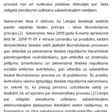
procesā nav arī notikušas plašākas diskusijas par šāda
obligāta pienākuma uzlikšanu sabiedriskajiem medijiem.
Satversmes tiesa ir atzinusi, ka Latvijas tiesiskajā sistēmā
pastāv vispārējo tiesību princips – labas likumdošanas
princips.
[2]
Satversmes tiesa 2019.gada 6.marta spriedumā
lietā Nr. 2018-11-01 ir vērsusi uzmanību uz prasībām, kādām
demokrātiskā tiesiskā valstī jāatbilst likumdošanas procesam
gan attiecībā uz pieņemamā tiesiskā regulējuma hierarhiskās
piemērojamības nodrošināšanu, gan attiecībā uz zinātnisku
pētījumu izmantošanu un pieņemamā tiesiskā regulējuma
sociālās ietekmes izvērtēšanu, gan attiecībā uz sabiedrības
iesaisti likumdošanas procesā un tā publiskumu. Šo prasību
ievērošana veicina ilgtspējīga tiesiskā regulējuma pieņemšanu
un sekmē to, ka pieaug personu uzticēšanās valstij un
tiesībām, kā arī izpratne par demokrātisko procesu.
[3]
Lemjot
par obligāta pienākuma uzlikšanu sabiedriskajiem
elektroniskajiem plašsaziņas līdzekļiem veidot raidījumus, to
fragmentus un citus pakalpojumus mazākumtautību valodās,