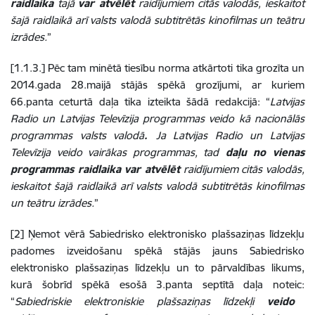
raidlaika
tajā
var atvēlēt
raidījumiem citās valodās, ieskaitot
šajā raidlaikā arī valsts valodā subtitrētās kinofilmas un teātru
izrādes.
”
[1.1.3.] Pēc tam minētā tiesību norma atkārtoti tika grozīta un
2014.gada 28.maijā stājās spēkā grozījumi, ar kuriem
66.panta ceturtā daļa tika izteikta šādā redakcijā: “
Latvijas
Radio un Latvijas Televīzija programmas veido kā nacionālās
programmas valsts valodā
.
Ja Latvijas Radio un Latvijas
Televīzija veido vairākas programmas, tad
daļu no vienas
programmas raidlaika var atvēlēt
raidījumiem citās valodās,
ieskaitot šajā raidlaikā arī valsts valodā subtitrētās kinofilmas
un teātru izrādes.
”
[2] Ņemot vērā Sabiedrisko elektronisko plašsaziņas līdzekļu
padomes izveidošanu spēkā stājās jauns Sabiedrisko
elektronisko plašsaziņas līdzekļu un to pārvaldības likums,
kurā šobrīd spēkā esošā 3.panta septītā daļa noteic:
“
Sabiedriskie elektroniskie plašsaziņas līdzekļi
veido