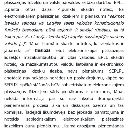
plašsaziņas līdzekļu un valsts pārvaldes iestāžu darbību, EPLL
2.panta otrās daļas 4.punkts skaidri noteic, ka
elektroniskajiem plašsaziņas līdzekļiem ir pienākums “
sekmēt
latviešu valodas kā Latvijas valsts valodas konstitucionālo
funkciju īstenošanu pilnā apjomā, it sevišķi rūpēties, lai tā
kalpo par visu Latvijas iedzīvotāju kopējo savstarpējās saziņas
valodu [..]”.
Tāpat likumā ir skaidri noteikts, ka vienlaikus ir
jāparedz arī
tiesības
lietot elektroniskajos plašsaziņas
līdzekļos mazākumtautību un citas valodas. EPLL skaidri
noteic, ka mazākumtautību valodu lietošana ir elektronisko
plašsaziņas līdzekļu tiesība, nevis pienākums.
SEPLPL
anotācijā nav nekādas norādes un paskaidrojumu, kāpēc no
SEPLPL spēkā stāšanās brīža sabiedriskajiem elektroniskajiem
plašsaziņas līdzekļiem šāds pienākums ir uzliekams, tāpat
nekāda informācija par šo nav fiksēta likumprojekta
pieņemšanas procesa laikā un diskusijās Saeimā un tās
komisijās. Tādējādi likumdevējs bez jebkāda pamatojuma ir
noteicis sabiedriskajiem elektroniskajiem plašsaziņas
līdzekļiem jaunu pienākumu. Likuma grozījumu pieņemšanas