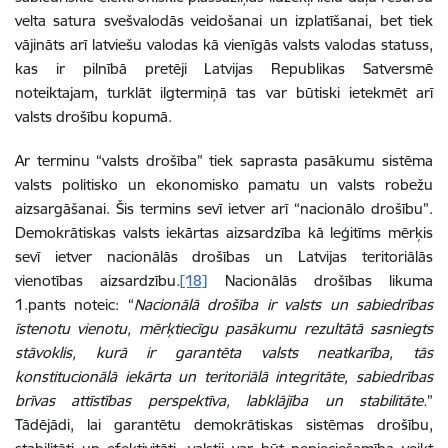
velta satura svešvalodās veidošanai un izplatīšanai, bet tiek
vājināts arī latviešu valodas kā vienīgās valsts valodas statuss,
kas ir pilnībā pretēji Latvijas Republikas Satversmē
noteiktajam, turklāt ilgtermiņā tas var būtiski ietekmēt arī
valsts drošību kopumā.
Ar terminu “valsts drošība” tiek saprasta pasākumu sistēma
valsts politisko un ekonomisko pamatu un valsts robežu
aizsargāšanai. Šis termins sevī ietver arī “nacionālo drošību”.
Demokrātiskas valsts iekārtas aizsardzība kā leģitīms mērķis
sevī ietver nacionālās drošības un Latvijas teritoriālās
vienotības aizsardzību.
[18]
Nacionālās drošības likuma
1.pants noteic: “
Nacionālā drošība ir valsts un sabiedrības
īstenotu vienotu, mērķtiecīgu pasākumu rezultātā sasniegts
stāvoklis, kurā ir garantēta valsts neatkarība, tās
konstitucionālā iekārta un teritoriālā integritāte, sabiedrības
brīvas attīstības perspektīva, labklājība un stabilitāte.
”
Tādējādi, lai garantētu demokrātiskas sistēmas drošību,