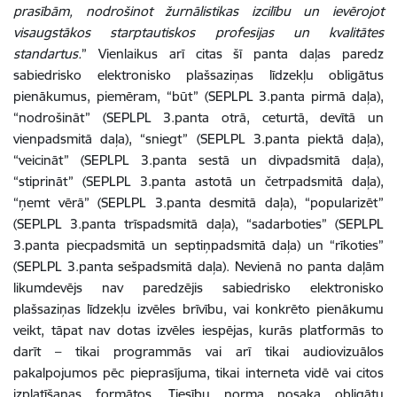
prasībām, nodrošinot žurnālistikas izcilību un ievērojot
visaugstākos starptautiskos profesijas un kvalitātes
standartus.
” Vienlaikus arī citas šī panta daļas paredz
sabiedrisko elektronisko plašsaziņas līdzekļu obligātus
pienākumus, piemēram, “būt” (SEPLPL 3.panta pirmā daļa),
“nodrošināt” (SEPLPL 3.panta otrā, ceturtā, devītā un
vienpadsmitā daļa), “sniegt” (SEPLPL 3.panta piektā daļa),
“veicināt” (SEPLPL 3.panta sestā un divpadsmitā daļa),
“stiprināt” (SEPLPL 3.panta astotā un četrpadsmitā daļa),
“ņemt vērā” (SEPLPL 3.panta desmitā daļa), “popularizēt”
(SEPLPL 3.panta trīspadsmitā daļa), “sadarboties” (SEPLPL
3.panta piecpadsmitā un septiņpadsmitā daļa) un “rīkoties”
(SEPLPL 3.panta sešpadsmitā daļa). Nevienā no panta daļām
likumdevējs nav paredzējis sabiedrisko elektronisko
plašsaziņas līdzekļu izvēles brīvību, vai konkrēto pienākumu
veikt, tāpat nav dotas izvēles iespējas, kurās platformās to
darīt – tikai programmās vai arī tikai audiovizuālos
pakalpojumos pēc pieprasījuma, tikai interneta vidē vai citos
izplatīšanas formātos. Tiesību norma nosaka obligātu