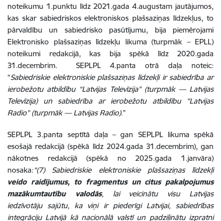
noteikumu 1.punktu līdz 2021.gada 4.augustam jautājumos,
kas skar sabiedriskos elektroniskos plašsaziņas līdzekļus, to
pārvaldību un sabiedrisko pasūtījumu, bija piemērojami
Elektronisko plašsaziņas līdzekļu likuma (turpmāk – EPLL)
noteikumi redakcijā, kas bija spēkā līdz 2020.gada
31.decembrim. SEPLPL 4.panta otrā daļa noteic:
“
Sabiedriskie elektroniskie plašsaziņas līdzekļi ir sabiedrība ar
ierobežotu atbildību “Latvijas Televīzija” (turpmāk — Latvijas
Televīzija) un sabiedrība ar ierobežotu atbildību “Latvijas
Radio” (turpmāk — Latvijas Radio)
.”
SEPLPL 3.panta septītā daļa – gan SEPLPL likuma spēkā
esošajā redakcijā (spēkā līdz 2024.gada 31.decembrim), gan
nākotnes redakcijā (spēkā no 2025.gada 1.janvāra)
nosaka:
“(7) Sabiedriskie elektroniskie plašsaziņas līdzekļi
veido raidījumus, to fragmentus un citus pakalpojumus
mazākumtautību valodās
, lai veicinātu visu Latvijas
iedzīvotāju sajūtu, ka viņi ir piederīgi Latvijai, sabiedrības
integrāciju Latvijā kā nacionālā valstī un padziļinātu izpratni